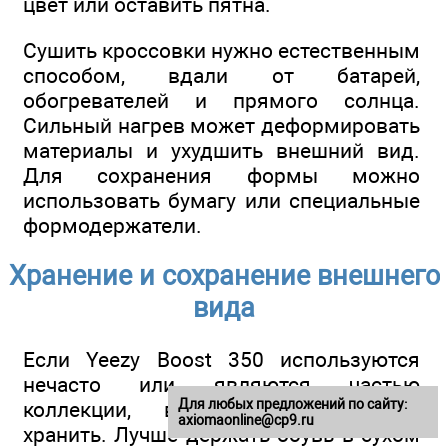
цвет или оставить пятна.
Сушить кроссовки нужно естественным
способом, вдали от батарей,
обогревателей и прямого солнца.
Сильный нагрев может деформировать
материалы и ухудшить внешний вид.
Для сохранения формы можно
использовать бумагу или специальные
формодержатели.
Хранение и сохранение внешнего
вида
Если Yeezy Boost 350 используются
нечасто или являются частью
Для любых предложений по сайту:
коллекции, важно правильно их
axiomaonline@cp9.ru
хранить. Лучше держать обувь в сухом