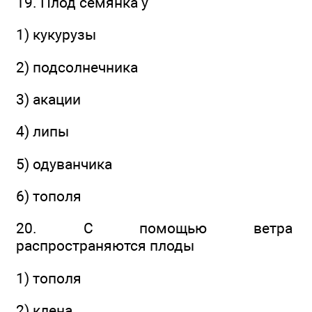
19. Плод семянка у
1) кукурузы
2) подсолнечника
3) акации
4) липы
5) одуванчика
6) тополя
20. С помощью ветра
распространяются плоды
1) тополя
2) клена