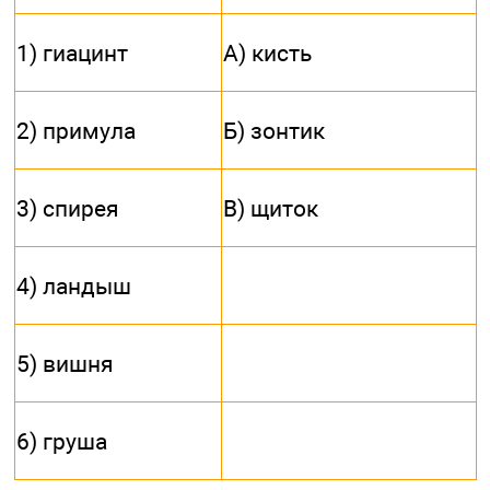
1) гиацинт
А) кисть
2) примула
Б) зонтик
3) спирея
В) щиток
4) ландыш
5) вишня
6) груша