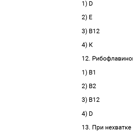
1) D
2) Е
3) В12
4) К
12. Рибофлавино
1) В1
2) В2
3) В12
4) D
13. При нехватке