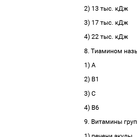
2) 13 тыс. кДж
3) 17 тыс. кДж
4) 22 тыс. кДж
8. Тиамином наз
1) А
2) В1
3) С
4) В6
9. Витамины груп
1) печени акулы