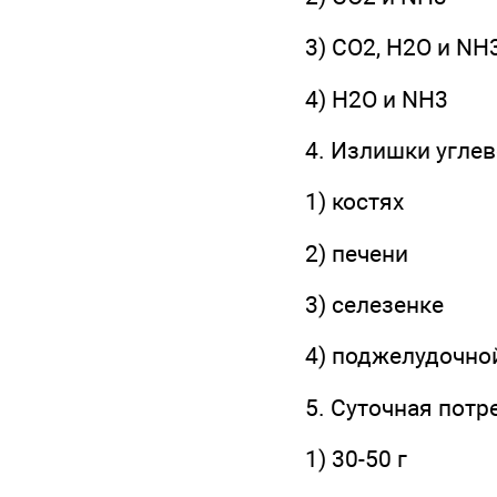
3) СО2, Н2О и NН
4) Н2O и NH3
4. Излишки углев
1) костях
2) печени
3) селезенке
4) поджелудочно
5. Суточная потр
1) 30-50 г