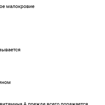
ное малокровие
азывается
ином
 витамина А прежде всего поражается