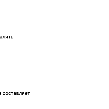
авлять
а составляет