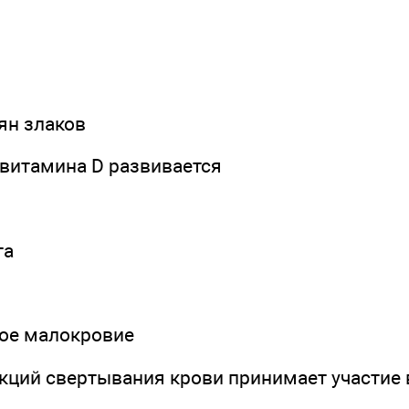
ян злаков
 витамина D развивается
та
ное малокровие
акций свертывания крови принимает участие