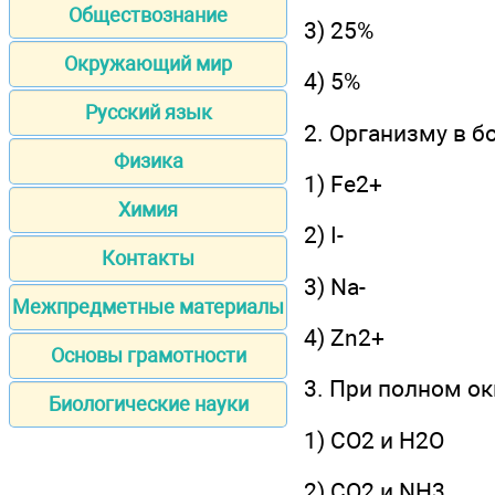
Обществознание
3) 25%
Окружающий мир
4) 5%
Русский язык
2. Организму в б
Физика
1) Fe2+
Химия
2) I-
Контакты
3) Na-
Межпредметные материалы
4) Zn2+
Основы грамотности
3. При полном о
Биологические науки
1) СO2 и Н2O
2) CО2 и NH3