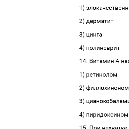
1) злокачествен
2) дерматит
3) цинга
4) полиневрит
14. Витамин А н
1) ретинолом
2) филлохиноном
3) цианокобалам
4) пиридоксином
15. При нехватке