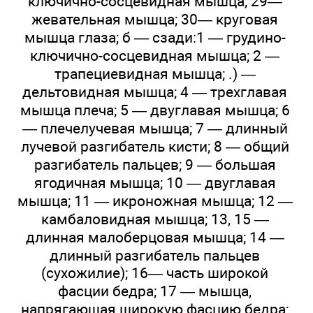
ключично-сосцевидная мышца; 29—
жевательная мышца; 30— круговая
мышца глаза; б — сзади:1 — грудино-
ключично-сосцевидная мышца; 2 —
трапециевидная мышца; .) —
дельтовидная мышца; 4 — трехглавая
мышца плеча; 5 — двуглавая мышца; 6
— плечелучевая мышца; 7 — длинный
лучевой разгибатель кисти; 8 — общий
разгибатель пальцев; 9 — большая
ягодичная мышца; 10 — двуглавая
мышца; 11 — икроножная мышца; 12 —
камбаловидная мышца; 13, 15 —
длинная малоберцовая мышца; 14 —
длинный разгибатель пальцев
(сухожилие); 16— часть широкой
фасции бедра; 17 — мышца,
напрягающая широкую фасцию бедра;