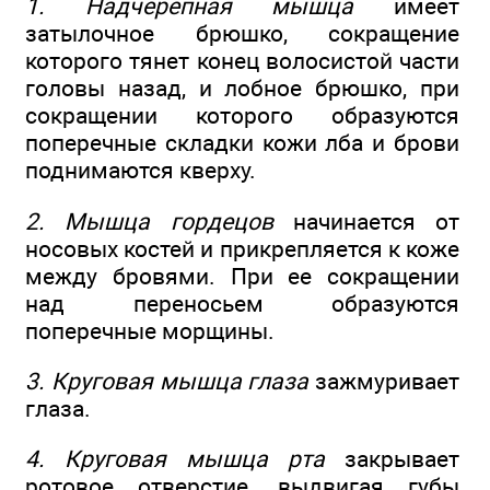
1. Надчерепная мышца
имеет
затылочное брюшко, сокращение
которого тянет конец волосистой части
головы назад, и лобное брюшко, при
сокращении которого образуются
поперечные складки кожи лба и брови
поднимаются кверху.
2. Мышца гордецов
начинается от
носовых костей и прикрепляется к коже
между бровями. При ее сокращении
над переносьем образуются
поперечные морщины.
3. Круговая мышца глаза
зажмуривает
глаза.
4. Круговая мышца рта
закрывает
ротовое отверстие, выдвигая губы