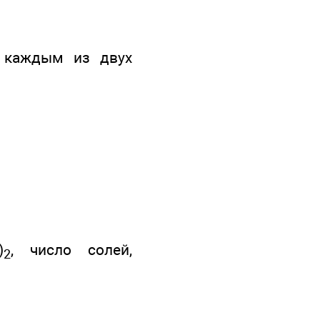
с каждым из двух
)
, число солей,
2