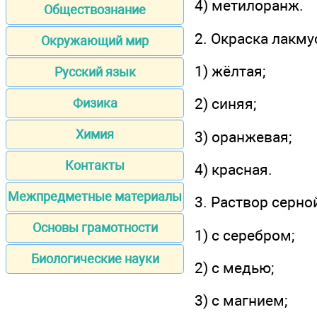
4) метилоранж.
Обществознание
2. Окраска лакму
Окружающий мир
1) жёлтая;
Русский язык
2) синяя;
Физика
Химия
3) оранжевая;
Контакты
4) красная.
Межпредметные материалы
3. Раствор серно
Основы грамотности
1) с серебром;
Биологические науки
2) с медью;
3) с магнием;