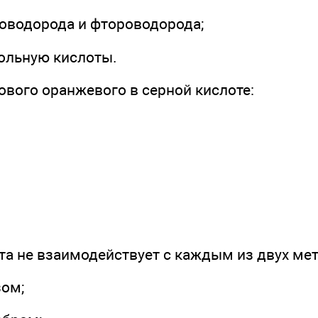
роводорода и фтороводорода;
гольную кислоты.
ового оранжевого в серной кислоте:
та не взаимодействует с каждым из двух ме
зом;