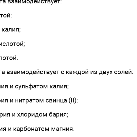
та взаимодействует:
той;
 калия;
ислотой;
лотой.
та взаимодействует с каждой из двух солей:
ия и сульфатом калия;
я и нитратом свинца (II);
рия и хлоридом бария;
ия и карбонатом магния.