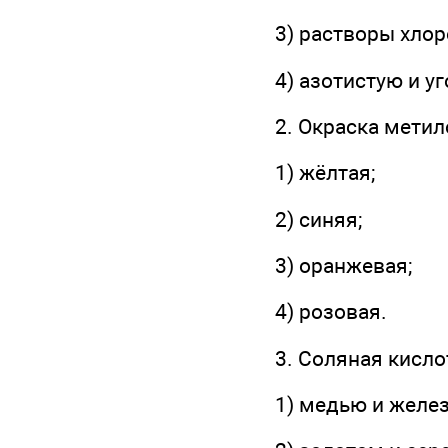
3) растворы хло
4) азотистую и у
2. Окраска метил
1) жёлтая;
2) синяя;
3) оранжевая;
4) розовая.
3. Соляная кисло
1) медью и желе