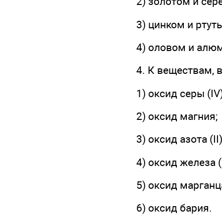
2) золотом и сер
3) цинком и ртут
4) оловом и алю
4. К веществам, 
1) оксид серы (IV)
2) оксид магния;
3) оксид азота (II)
4) оксид железа (I
5) оксид марганца 
6) оксид бария.