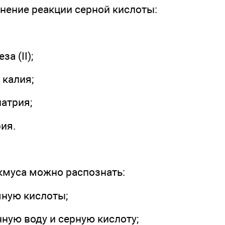
внение реакции серной кислоты:
а (II);
 калия;
натрия;
рия.
кмуса можно распознать:
яную кислоты;
ную воду и серную кислоту;