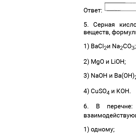
Ответ:
5. Серная кисл
веществ, формул
1) ВаСl
и Na
CO
;
2
2
3
2) MgO и LiOH;
3) NaOH и Ва(ОН)
4) CuSO
и КОН.
4
6. В перечне
взаимодействующ
1) одному;