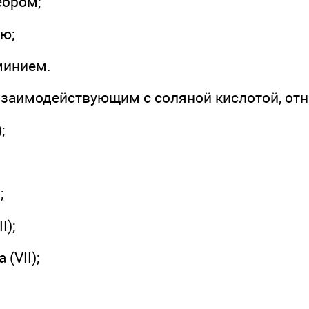
ебром;
ью;
минием.
взаимодействующим с соляной кислотой, отн
;
;
I);
(VII);