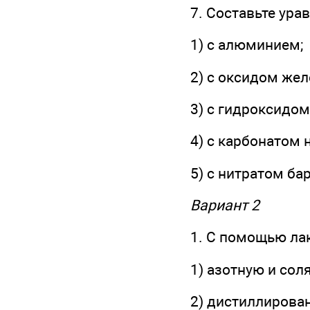
7. Составьте ура
1) с алюминием;
2) с оксидом желез
3) с гидроксидом
4) с карбонатом 
5) с нитратом ба
Вариант 2
1. С помощью ла
1) азотную и сол
2) дистиллирован