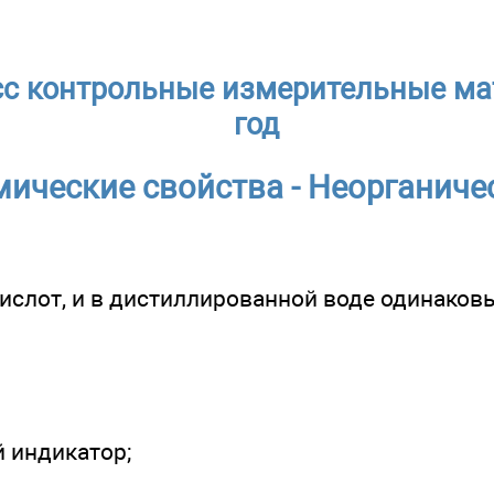
сс контрольные измерительные ма
год
мические свойства - Неорганиче
кислот, и в дистиллированной воде одинаков
й индикатор;