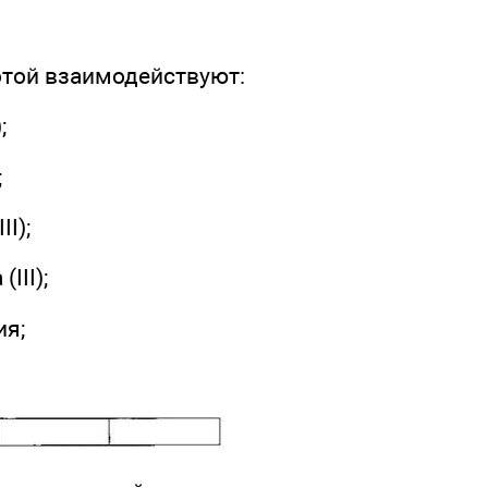
отой взаимодействуют:
;
;
II);
III);
ия;
.