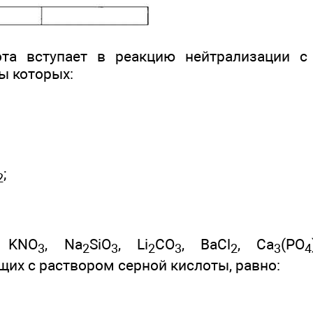
ота вступает в реакцию нейтрализации 
ы которых:
;
2
: KNO
, Na
SiO
, Li
CO
, ВаСl
, Са
(РO
3
2
3
2
3
2
3
4
их с раствором серной кислоты, равно: