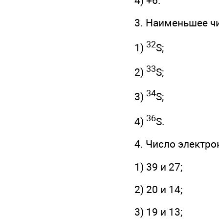
4) +6.
3. Наименьшее ч
32
1)
S;
33
2)
S;
34
3)
S;
36
4)
S.
4. Число электро
1) 39 и 27;
2) 20 и 14;
3) 19 и 13;