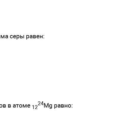
ома серы равен:
24
ов в атоме
Mg равно:
12