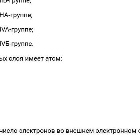
IIБ-группе;
 НА-группе;
 IVA-группе;
 IVБ-группе.
ых слоя имеет атом:
 число электронов во внешнем электронном 