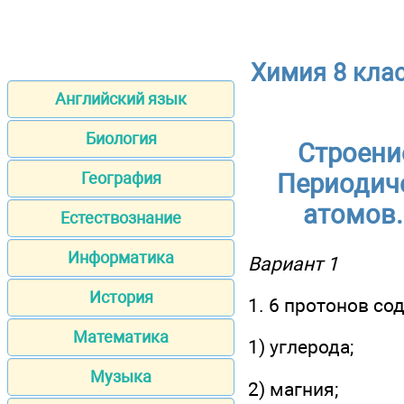
Химия 8 кла
Английский язык
Биология
Строени
География
Периодиче
атомов.
Естествознание
Информатика
Вариант 1
История
1. 6 протонов со
Математика
1) углерода;
Музыка
2) магния;