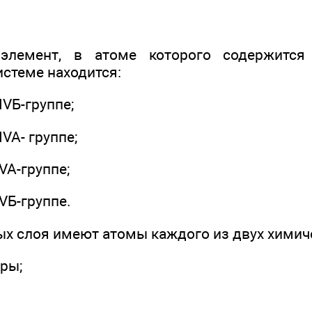
элемент, в атоме которого содержится
истеме находится:
 IVБ-группе;
IVA- группе;
 VA-группе;
 VБ-группе.
ных слоя имеют атомы каждого из двух химич
еры;