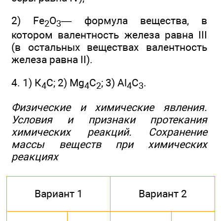
2) Fe
O
— формула вещества, в
2
3
котором валентность железа равна III
(в остальных веществах валентность
железа равна II).
4. 1) К
С; 2) Mg
C
; 3) Аl
С
.
4
4
2
4
3
Физические и химические явления.
Условия и признаки протекания
химических реакций. Сохранение
массы веществ при химических
реакциях
Вариант 1
Вариант 2