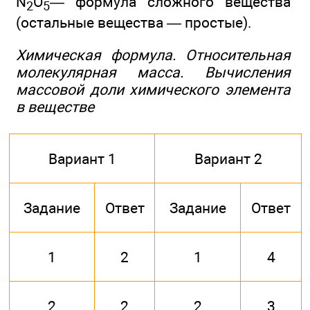
N
O
— формула сложного вещества
2
5
(остальные вещества — простые).
Химическая формула. Относительная
молекулярная масса. Вычисления
массовой доли химического элемента
в веществе
Вариант 1
Вариант 2
Задание
Ответ
Задание
Ответ
1
2
1
4
2
2
2
3