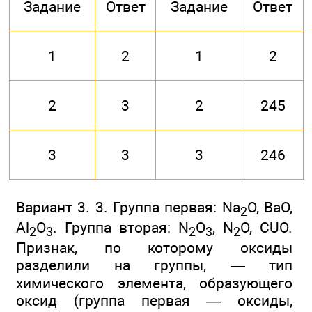
Задание
Ответ
Задание
Ответ
1
2
1
2
2
3
2
245
3
3
3
246
Вариант 3. 3. Группа первая: Na
O, ВаО,
2
Аl
O
. Группа вторая: N
O
, N
O, CUO.
2
3
2
3
2
Признак, по которому оксиды
разделили на группы, — тип
химического элемента, образующего
оксид (группа первая — оксиды,