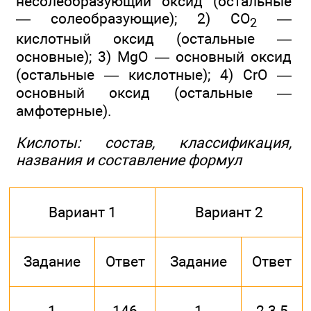
несолеобразующий оксид (остальные
— солеобразующие); 2) СO
—
2
кислотный оксид (остальные —
основные); 3) MgO — основный оксид
(остальные — кислотные); 4) СrО —
основный оксид (остальные —
амфотерные).
Кислоты: состав, классификация,
названия и составление формул
Вариант 1
Вариант 2
Задание
Ответ
Задание
Ответ
1
146
1
2 3 5