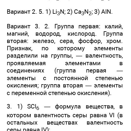
Вариант 2. 5. 1) Li
N; 2) Ca
N
; 3) AlN.
3
3
2
Вариант 3. 2. Группа первая: калий,
магний, водород, кислород. Группа
вторая: железо, сера, фосфор, хром.
Признак, по которому элементы
разделили на группы, — валентность,
проявляемая элементами в
соединениях (группа первая —
элементы с постоянной степенью
окисления; группа вторая — элементы
с переменной степенью окисления).
3. 1) SCl
— формула вещества, в
6
котором валентность серы равна VI (в
остальных веществах валентность
серы равна IV);