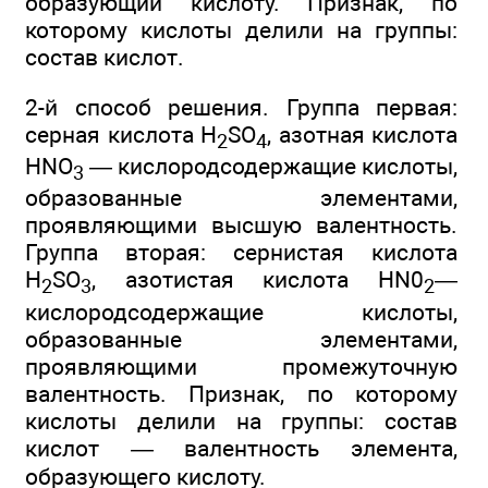
образующий кислоту. Признак, по
которому кислоты делили на группы:
состав кислот.
2-й способ решения. Группа первая:
серная кислота H
SO
, азотная кислота
2
4
HNO
— кислородсодержащие кислоты,
3
образованные элементами,
проявляющими высшую валентность.
Группа вторая: сернистая кислота
H
SO
, азотистая кислота HN0
—
2
3
2
кислородсодержащие кислоты,
образованные элементами,
проявляющими промежуточную
валентность. Признак, по которому
кислоты делили на группы: состав
кислот — валентность элемента,
образующего кислоту.