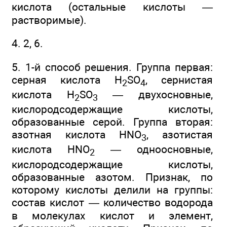
кислота (остальные кислоты —
растворимые).
4. 2, 6.
5. 1-й способ решения. Группа первая:
серная кислота H
SO
, сернистая
2
4
кислота H
SO
— двухосновные,
2
3
кислородсодержащие кислоты,
образованные серой. Группа вторая:
азотная кислота HNO
, азотистая
3
кислота HNO
— одноосновные,
2
кислородсодержащие кислоты,
образованные азотом. Признак, по
которому кислоты делили на группы:
состав кислот — количество водорода
в молекулах кислот и элемент,