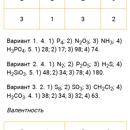
3
1
3
2
Вариант 1. 4. 1) Р
; 2) N
O
; 3) NH
; 4)
4
2
3
3
Н
РO
. 5. 1) 28; 2) 17; 3) 98; 4) 74.
3
4
Вариант 2. 4. 1) N
; 2) Р
O
; 3) H
S; 4)
2
2
5
2
H
SiO
. 5. 1) 48; 2) 34; 3) 78; 4) 180.
2
3
Вариант 3. 2. 1) S
; 2) SO
; 3) СН
Сl
; 4)
8
3
2
2
Н
СO
. 4. 1) 38; 2) 34; 3) 32; 4) 63.
2
3
Валентность