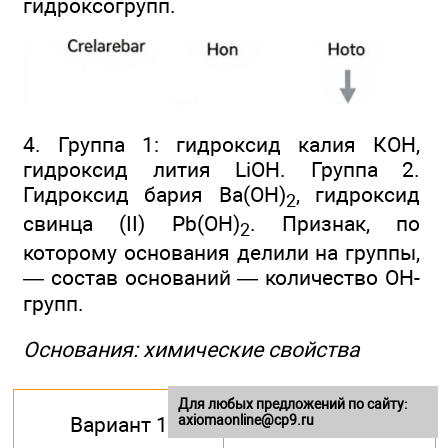
гидроксогрупп.
4. Группа 1: гидроксид калия КОН,
гидроксид лития LiOH. Группа 2.
Гидроксид бария Ва(ОН)
, гидроксид
2
свинца (II) Рb(ОН)
. Признак, по
2
которому основания делили на группы,
— состав оснований — количество ОН-
групп.
Основания: химические свойства
Для любых предложений по сайту:
axiomaonline@cp9.ru
Вариант 1
Вариант 2