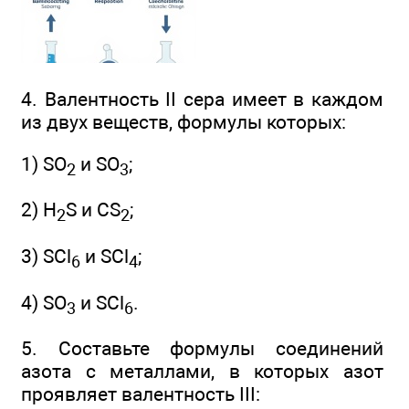
4. Валентность II сера имеет в каждом
из двух веществ, формулы которых:
1) SO
и SO
;
2
3
2) H
S и CS
;
2
2
3) SCl
и SCl
;
6
4
4) SO
и SCl
.
3
6
5. Составьте формулы соединений
азота с металлами, в которых азот
проявляет валентность III: