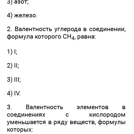
3) азот;
4) железо.
2. Валентность углерода в соединении,
формула которого СН
, равна:
4
1) I;
2) II;
3) III;
4) IV.
3. Валентность элементов в
соединениях с кислородом
уменьшается в ряду веществ, формулы
которых: