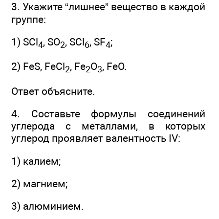
3. Укажите “лишнее” вещество в каждой
группе:
1) SCl
, SO
, SCl
, SF
;
4
2
6
4
2) FeS, FeCl
, Fe
O
, FeO.
2
2
3
Ответ объясните.
4. Составьте формулы соединений
углерода с металлами, в которых
углерод проявляет валентность IV:
1) калием;
2) магнием;
3) алюминием.