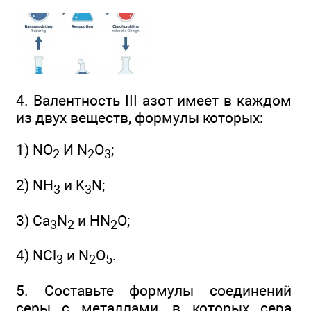
4. Валентность III азот имеет в каждом
из двух веществ, формулы которых:
1) NO
И N
O
;
2
2
3
2) NH
и K
N;
3
3
3) Ca
N
и HN
O;
3
2
2
4) NCl
и N
O
.
3
2
5
5. Составьте формулы соединений
серы с металлами, в которых сера