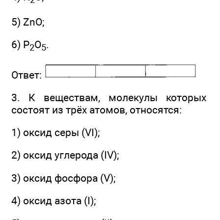
2
5) ZnO;
6) Р
O
.
2
5
Ответ:
3. К веществам, молекулы которых
состоят из трёх атомов, относятся:
1) оксид серы (VI);
2) оксид углерода (IV);
3) оксид фосфора (V);
4) оксид азота (I);