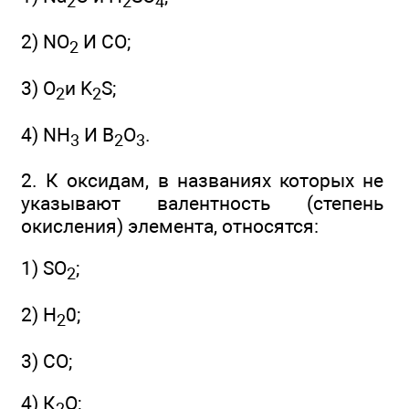
2
2
4
2) NO
И СО;
2
3) O
и K
S;
2
2
4) NH
И B
O
.
3
2
3
2. К оксидам, в названиях которых не
указывают валентность (степень
окисления) элемента, относятся:
1) SO
;
2
2) Н
0;
2
3) СО;
4) К
O;