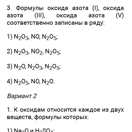
3. Формулы оксида азота (I), оксида
азота (III), оксида азота (V)
соответственно записаны в ряду:
1) N
O
, NO, N
O
;
2
3
2
5
2) N
O
, NO
, N
O
;
2
3
2
2
5
3) N
O, N
O
, N
O
;
2
2
3
2
5
4) N
O
, NO, N
O.
2
5
2
Вариант 2
1. К оксидам относится каждое из двух
веществ, формулы которых:
1) Na
O и H
SO
;