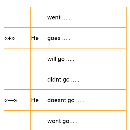
went ... .
«+»
He
goes ... .
will go ... .
didnt go ... .
«—»
He
doesnt go ... .
wont go... .