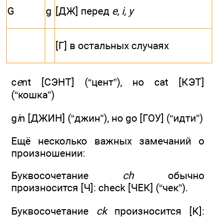
G
g
[ДЖ] перед
e, i, у
[Г] в остальных случаях
c
e
nt [СЭНТ] (“цент”), но cat [КЭТ]
(“кошка”)
g
i
n [ДЖИН] (“джин”), но go [ГОУ] (“идти”)
Ещё несколько важных замечаний о
произношении:
Буквосочетание
ch
обычно
произносится [Ч]: check [ЧЕК] (“чек”).
Буквосочетание
ck
произносится [К]: