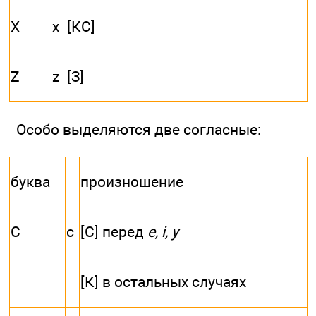
X
x
[КС]
Z
z
[З]
Особо выделяются две согласные:
буква
произношение
С
с
[С] перед
e, i, у
[К] в остальных случаях