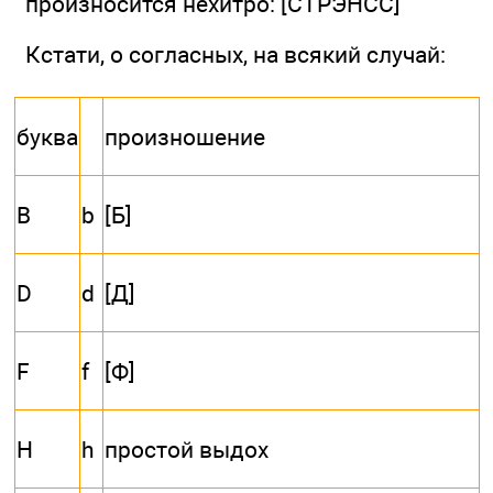
произносится нехитро: [СТРЭНСС]
Кстати, о согласных, на всякий случай:
буква
произношение
B
b
[Б]
D
d
[Д]
F
f
[Ф]
H
h
простой выдох