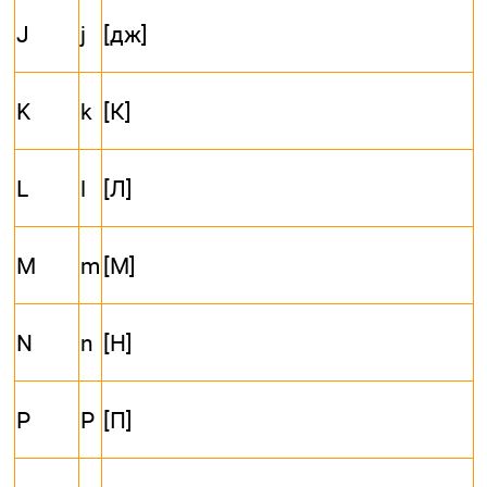
J
j
[дж]
K
k
[К]
L
l
[Л]
M
m
[М]
N
n
[Н]
P
P
[П]