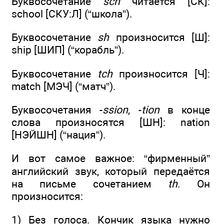
Буквосочетание
sch
читается [СК]:
school [СКУ:Л] (“школа”).
Буквосочетание
sh
произносится [Ш]:
ship [ШИП] (“корабль”).
Буквосочетание
tch
произносится [Ч]:
match [МЭЧ] (“матч”).
Буквосочетания -
ssion
, -
tion
в конце
слова произносятся [ШН]: nation
[НЭЙШН] (“нация”).
И вот самое важное: “фирменный”
английский звук, который передаётся
на письме сочетанием
th
. Он
произносится:
1) Без голоса. Кончик языка нужно