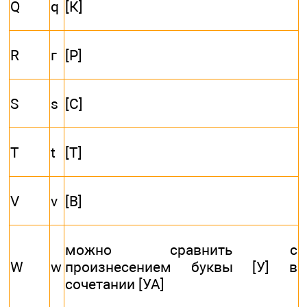
Q
q
[К]
R
г
[Р]
S
s
[С]
T
t
[Т]
V
v
[В]
можно сравнить с
W
w
произнесением буквы [У] в
сочетании [УА]