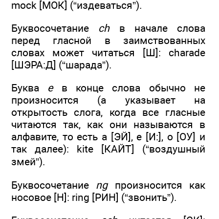
mock [МОК] (“издеваться”).
Буквосочетание
ch
в начале слова
перед гласной в заимствованных
словах может читаться [Ш]: charade
[ШЭРА:Д] (“шарада”).
Буква
е
в конце слова обычно не
произносится (а указывает на
открытость слога, когда все гласные
читаются так, как они называются в
алфавите, то есть а [ЭЙ], e [И:], о [ОУ] и
так далее): kite [КАЙТ] (“воздушный
змей”).
Буквосочетание
ng
произносится как
носовое [Н]: ring [РИН] (“звонить”).