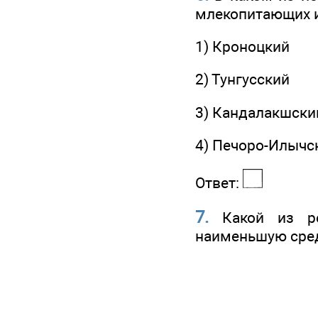
млекопитающих и
1) Кроноцкий
2) Тунгусский
3) Кандалакшски
4) Печоро-Илычс
Ответ:
7.
Какой из рег
наименьшую сре