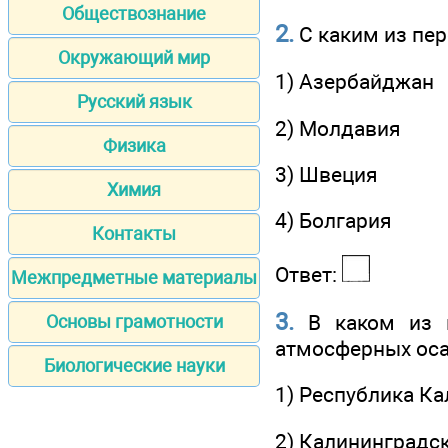
Обществознание
2.
С каким из пер
Окружающий мир
1) Азербайджан
Русский язык
2) Молдавия
Физика
3) Швеция
Химия
4) Болгария
Контакты
Ответ:
Межпредметные материалы
3.
В каком из п
Основы грамотности
атмосферных ос
Биологические науки
1) Республика К
2) Калининградс