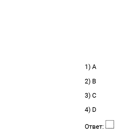
1) А
2) В
3) С
4) D
Ответ: