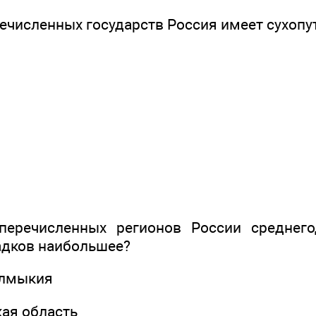
ечисленных государств Россия имеет сухопу
еречисленных регионов России среднего
адков наибольшее?
алмыкия
кая область