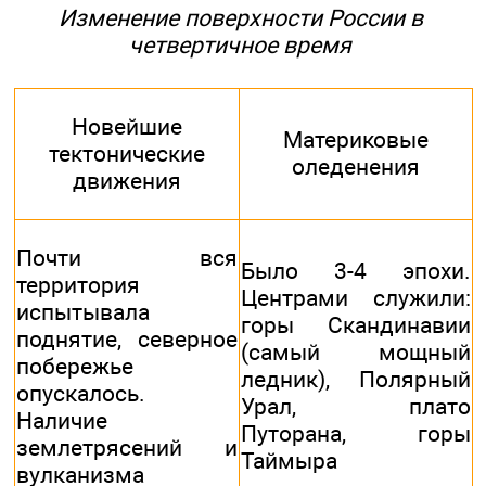
Изменение поверхности России в
четвертичное время
Новейшие
Материковые
тектонические
оледенения
движения
Почти вся
Было 3-4 эпохи.
территория
Центрами служили:
испытывала
горы Скандинавии
поднятие, северное
(самый мощный
побережье
ледник), Полярный
опускалось.
Урал, плато
Наличие
Путорана, горы
землетрясений и
Таймыра
вулканизма