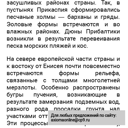
засушливых районах страны. Так, в
пустынях Прикаспия сформировались
песчаные холмы — барханы и гряды.
Эоловые формы встречаются и во
влажных районах. Дюны Прибалтики
возникли в результате перевеивания
песка морских пляжей и кос.
На севере европейской части страны и
к востоку от Енисея почти повсеместно
встречаются формы рельефа,
связанные с толщами многолетней
мерзлоты. Особенно распространены
бугры пучения, возникающие в
результате замерзания подземных вод,
разного рода просадки грунта над
участками оттаивания мерзлых пород.
Для любых предложений по сайту:
axiomaonline@cp9.ru
Эти процессы мешают строительству,