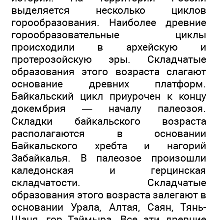
выделяется несколько циклов
горообразования. Наиболее древние
горообразовательные циклы
происходили в архейскую и
протерозойскую эры. Складчатые
образования этого возраста слагают
основание древних платформ.
Байкальский цикл приурочен к концу
докембрия — началу палеозоя.
Складки байкальского возраста
располагаются в основании
Байкальского хребта и нагорий
Забайкалья. В палеозое произошли
каледонская и герцинская
складчатости. Складчатые
образования этого возраста залегают в
основании Урала, Алтая, Саян, Тянь-
Шаня, гор Таймыра. Все эти древние