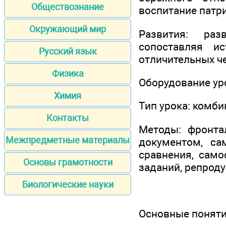
Обществознание
воспитание патри
Окружающий мир
Развития: раз
сопоставляя и
Русский язык
отличительных че
Физика
Оборудование урок
Химия
Тип урока: комб
Контакты
Методы: фронтал
Межпредметные материалы
документом, са
сравнения, само
Основы грамотности
заданий, репроду
Биологические науки
Основные понят