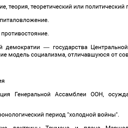
е, теория, теоретический или политический 
питаловложение.
противостояние.
й демократии — государства Центральной
ие модель социализма, отличавшуюся от сов
ия
юция Генеральной Ассамблеи ООН, осужд
ронологический период "холодной войны".
ятие доктрины Трумэна и плана Марша