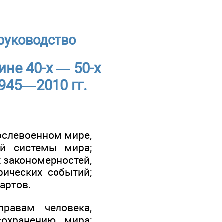
 руководство
не 40-х — 50-х
45—2010 гг.
ослевоенном мире,
ой системы мира;
х закономерностей,
рических событий;
артов.
равам человека,
охранению мира;