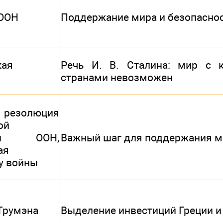
 ООН
Поддержание мира и безопаснос
кая
Речь И. В. Сталина: мир с к
странами невозможен
резолюция
ой
леи ООН,
Важный шаг для поддержания м
ая
у войны
Трумэна
Выделение инвестиций Греции и