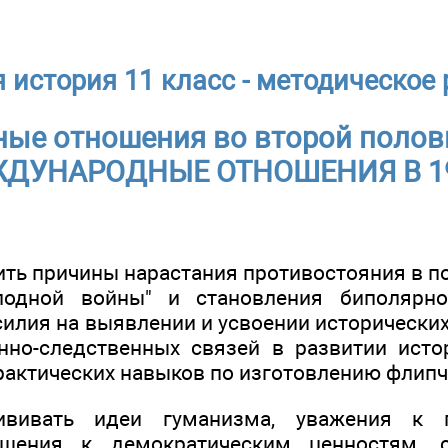
 история 11 класс - методическое
ые отношения во второй полови
ЕЖДУНАРОДНЫЕ ОТНОШЕНИЯ В 19
ить причины нарастания противостояния в п
лодной войны" и становления биполярн
силия на выявлении и усвоении исторически
нно-следственных связей в развитии исто
актических навыков по изготовлению флипч
рививать идеи гуманизма, уважения к п
ошения к демократическим ценностям, с