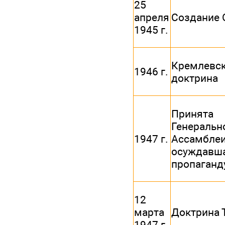
25
апреля
Создание
1945 г.
Кремлевс
1946 г.
доктрина
Принята 
Генеральн
1947 г.
Ассамб
осуждавш
пропаганд
12
марта
Доктрина 
1947 г.