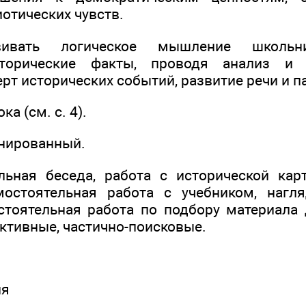
отических чувств.
вивать логическое мышление школьни
сторические факты, проводя анализ и
рт исторических событий, развитие речи и п
а (см. с. 4).
инированный.
ьная беседа, работа с исторической кар
мостоятельная работа с учебником, нагля
стоятельная работа по подбору материал
ктивные, частично-поисковые.
ия