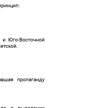
принцип.
 и Юго-Восточной
етской.
авшая пропаганду
лла о выделении