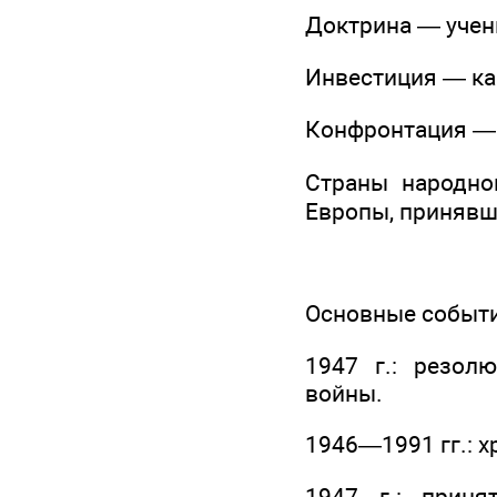
Доктрина — учени
Инвестиция — ка
Конфронтация — 
Страны народно
Европы, принявш
Основные событ
1947 г.: резол
войны.
1946—1991 гг.: х
1947 г.: прин