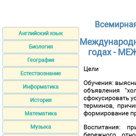
Всемирная
Английский язык
Международн
Биология
годах - М
География
Цели
Естествознание
Обучения: выясн
Информатика
объявления "хо
сфокусировать у
История
терминов, причи
формирование пр
Математика
Воспитания: п
Музыка
бережного отн