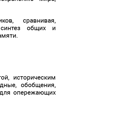
ков, сравнивая,
 синтез общих и
амяти.
той, историческим
дные, обобщения,
а для опережающих