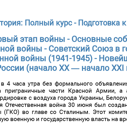
тория: Полный курс - Подготовка к
рвый этап войны - Основные со
ной войны - Советский Союз в 
нной войны (1941-1945) - Новей
России (начало ХХ — начало XXI 
 в 4 часа утра без формального объявлен
а приграничные части Красной Армии, а 
рдировке с воздуха города Украины, Белору
я Отечественная война 30 июня был созда
 (ГКО) во главе со Сталиным. Этот комит
шую военную и государственную власть на в