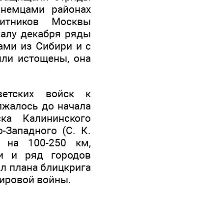
 немцами районах
щитников Москвы
чалу декабря ряды
ами из Сибири и с
ыли истощены, она
ветских войск к
лжалось до начала
ка Калининского
-Западного (С. К.
 на 100-250 км,
ти и ряд городов
л плана блицкрига
мировой войны.