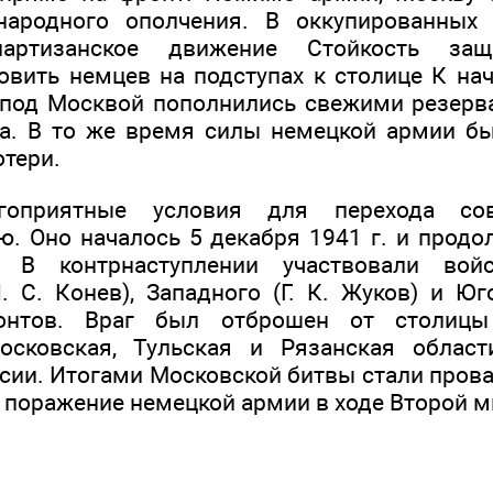
народного ополчения. В оккупированных
партизанское движение Стойкость за
овить немцев на подступах к столице К на
 под Москвой пополнились свежими резерв
а. В то же время силы немецкой армии б
отери.
гоприятные условия для перехода со
ю. Оно началось 5 декабря 1941 г. и продо
 В контрнаступлении участвовали войс
 С. Конев), Западного (Г. К. Жуков) и Юго
онтов. Враг был отброшен от столицы
сковская, Тульская и Рязанская облас
сии. Итогами Московской битвы стали прова
е поражение немецкой армии в ходе Второй 