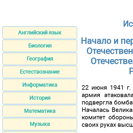
Ис
Английский язык
Начало и пе
Биология
Отечествен
География
Отечестве
Естествознание
Информатика
22 июня 1941 г.
армия атаковал
История
подвергла бомба
Началась Велика
Математика
комитет обороны
своих руках выс
Музыка