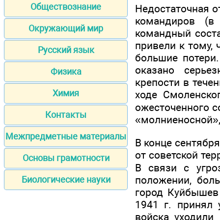
Обществознание
Недостаточная о
командиров (в 
Окружающий мир
командный соста
привели к тому,
Русский язык
большие потери.
оказано серьез
Физика
крепости в тече
Химия
ходе Смоленског
ожесточенного с
Контакты
«молниеносной»,
Межпредметные материалы
В конце сентября
от советской тер
Основы грамотности
В связи с угро
положении, бол
Биологические науки
город Куйбышев 
1941 г. принял 
войска уходили