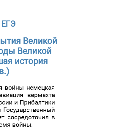
 ЕГЭ
бытия Великой
годы Великой
шая история
в.)
ия войны немецкая
авиация вермахта
ссии и Прибалтики
н Государственный
ет сосредоточил в
ремя войны.