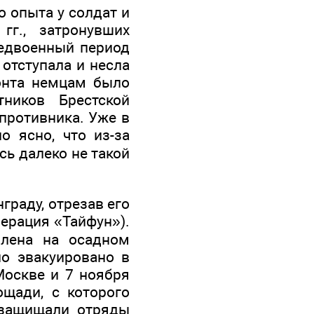
о опыта у солдат и
гг., затронувших
редвоенный период
отступала и несла
ронта немцам было
тников Брестской
противника. Уже в
о ясно, что из-за
ь далеко не такой
граду, отрезав его
перация «Тайфун»).
влена на осадном
о эвакуировано в
Москве и 7 ноября
ощади, с которого
 защищали отряды