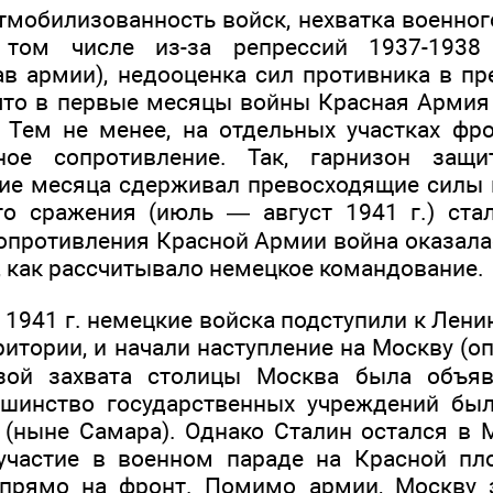
тмобилизованность войск, нехватка военног
том числе из-за репрессий 1937-1938 
в армии), недооценка сил противника в п
 что в первые месяцы войны Красная Армия 
 Тем не менее, на отдельных участках ф
ное сопротивление. Так, гарнизон защи
ние месяца сдерживал превосходящие силы 
о сражения (июль — август 1941 г.) стал
опротивления Красной Армии война оказалас
 как рассчитывало немецкое командование.
 1941 г. немецкие войска подступили к Ленин
ритории, и начали наступление на Москву (о
зой захвата столицы Москва была объя
ьшинство государственных учреждений был
(ныне Самара). Однако Сталин остался в 
участие в военном параде на Красной пл
 прямо на фронт. Помимо армии, Москву