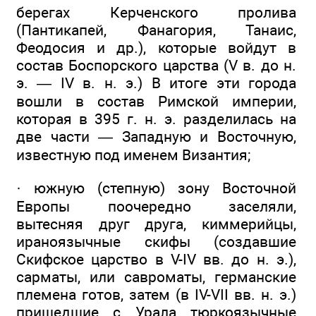
берегах Керченского пролива
(Пантикапей, Фанагория, Танаис,
Феодосия и др.), которые войдут в
состав Боспорского царства (V в. до н.
э. — IV в. н. э.) В итоге эти города
вошли в состав Римской империи,
которая в 395 г. н. э. разделилась на
две части — Западную и Восточную,
известную под именем Византия;
· южную (степную) зону Восточной
Европы поочередно заселяли,
вытесняя друг друга, киммерийцы,
ираноязычные скифы (создавшие
Скифское царство в V-IV вв. до н. э.),
сарматы, или савроматы, германские
племена готов, затем (в IV-VII вв. н. э.)
пришедшие с Урала тюркоязычные