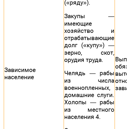
(«ряду»).
Закупы —
имеющие
хозяйство и
отрабатывающие
долг («купу») —
зерно, скот,
Вып
орудия труда.
обяз
Зависимое
Челядь — рабы
выт
население
из числа
отн
военнопленных,
зави
домашние слуги.
Холопы — рабы
из местного
населения 4.