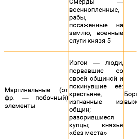
Смерды —
военнопленные,
рабы,
посаженные на
землю, военные
слуги князя 5
Изгои — люди,
порвавшие со
своей общиной и
покинувшие её:
Маргинальные (от
крестьяне,
Бо
фр. — побочный)
изгнанные из
выж
элементы
общин;
разорившиеся
купцы; князья
«без места»