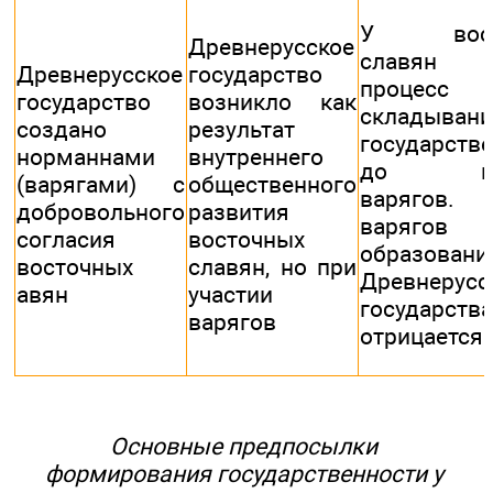
У вост
Древнерусское
славян
Древнерусское
государство
процесс
государство
возникло как
складывани
создано
результат
государств
норманнами
внутреннего
до при
(варягами) с
общественного
варягов.
добровольного
развития
варяг
согласия
восточных
образовани
восточных
славян, но при
Древнерусс
авян
участии
государства
варягов
отрицается
Основные предпосылки
формирования государственности у