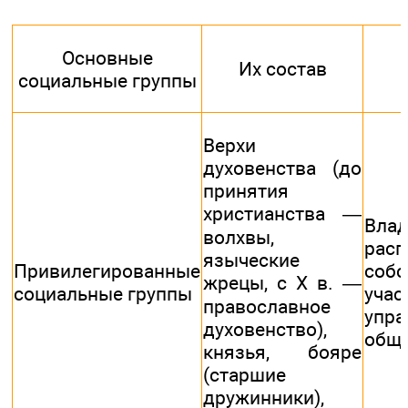
Основные
Их состав
социальные группы
Верхи
духовенства (до
принятия
христианства —
Вл
волхвы,
расп
языческие
Привилегированные
собс
жрецы, с X в. —
социальные группы
уч
православное
упра
духовенство),
общ
князья, бояре
(старшие
дружинники),