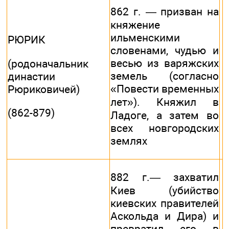
862 г. — призван на
княжение
ильменскими
РЮРИК
словенами, чудью и
весью из варяжских
(родоначальник
земель (согласно
династии
«Повести временных
Рюриковичей)
лет»). Княжил в
(862-879)
Ладоге, а затем во
всех новгородских
землях
882 г.— захватил
Киев (убийство
киевских правителей
Аскольда и Дира) и
превратил его в