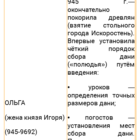
945 г.—
окончательно
покорила древлян
(взятие стольного
города Искоростень).
Впервые установила
чёткий порядок
сбора дани
(«полюдья») путём
введения:
• уроков —
определения точных
ОЛЬГА
размеров дани;
(жена князя Игоря)
• погостов —
установления мест
(945-9692)
сбора дани.