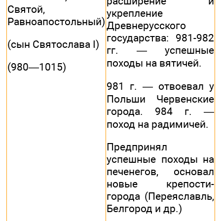
расширение и
Святой,
укрепление
Равноапостольный)
Древнерусского
государства: 981-982
(сын Святослава I)
гг. — успешные
походы на вятичей.
(980—1015)
981 г. — отвоевал у
Польши Червенские
города. 984 г. —
поход на радимичей.
Предпринял
успешные походы на
печенегов, основал
новые крепости-
города (Переяславль,
Белгород и др.)