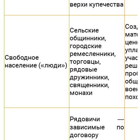
верхи купечества
Созд
Сельские
мате
общинники,
ценн
городские
упла
ремесленники,
Свободное
уч
торговцы,
население («люди»)
реш
рядовые
про
дружинники,
общ
священники,
вое
монахи
похо
Рядовичи —
зависимые по
договору