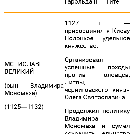
Гарольда II — Гите
1127 г. —
присоединил к Киеву
Полоцкое удельное
княжество.
Организовал
МСТИСЛАВI
успешные походы
ВЕЛИКИЙ
против половцев,
Литвы,
(сын Владимира
черниговского князя
Мономаха)
Олега Святославича.
(1125—1132)
Продолжил политику
Владимира
Мономаха и сумел
сохранить единство