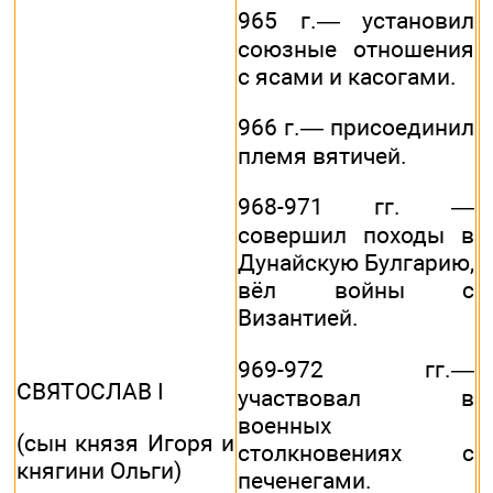
965 г.— установил
союзные отношения
с ясами и касогами.
966 г.— присоединил
племя вятичей.
968-971 гг. —
совершил походы в
Дунайскую Булгарию,
вёл войны с
Византией.
969-972 гг.—
СВЯТОСЛАВ I
участвовал в
военных
(сын князя Игоря и
столкновениях с
княгини Ольги)
печенегами.