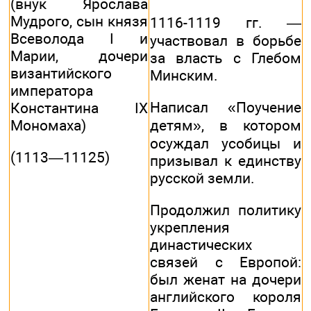
(внук Ярослава
Мудрого, сын князя
1116-1119 гг. —
Всеволода I и
участвовал в борьбе
Марии, дочери
за власть с Глебом
византийского
Минским.
императора
Написал «Поучение
Константина IX
Мономаха)
детям», в котором
осуждал усобицы и
(1113—11125)
призывал к единству
русской земли.
Продолжил политику
укрепления
династических
связей с Европой:
был женат на дочери
английского короля