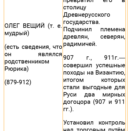
столицу
Древнерусского
государства.
ОЛЕГ ВЕЩИЙ (т. е.
Подчинил племена
мудрый)
древлян, северян,
радимичей.
(есть сведения, что
он являлся
907 г., 911г.—
родственником
совершил успешные
Рюрика)
походы на Византию,
итогом которых
(879-912)
стали выгодные для
Руси два мирных
догоцора (907 и 911
гг.).
Установил контроль
над торговым путём