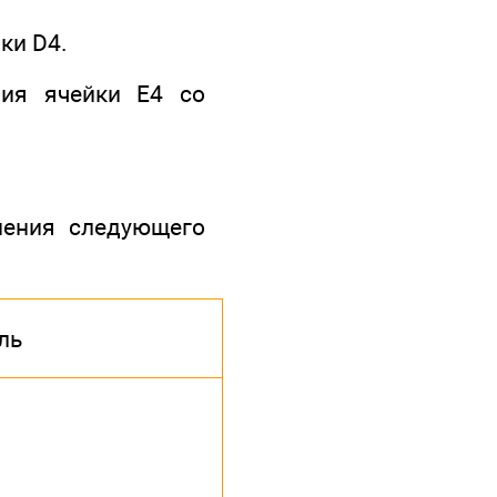
ки D4.
ния ячейки Е4 со
нения следующего
ль