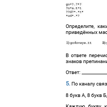
Определите, ка
приведённых мас
В ответе перечи
знаков препинан
Ответ: ____________
5.
По каналу связ
8 букв А, 8 букв 
Каждую букву к