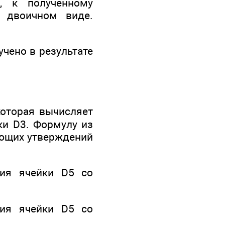
, к полученному
 двоичном виде.
чено в результате
которая вычисляет
ки D3. Формулу из
ующих утверждений
ния ячейки D5 со
ния ячейки D5 со