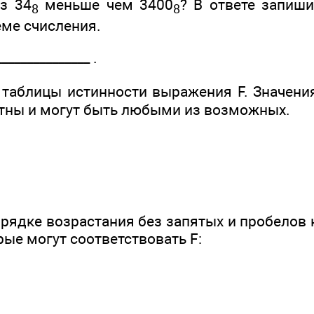
з 34
меньше чем 3400
? В ответе запиши
8
8
еме счисления.
______________ .
таблицы истинности выражения F. Значения
тны и могут быть любыми из возможных.
орядке возрастания без запятых и пробелов
ые могут соответствовать F: