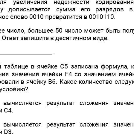
для увеличения надежности кодирования
лу дописывается сумма его разрядов в
ое слово 0010 превратится в 0010110.
е число, большее 50 число может быть полу
 Ответ запишите в десятичном виде.
__­_________________ .
 таблице в ячейке С5 записана формула, 
ния значения ячейки Е4 со значением ячей
ровали в ячейку В6. Какое количество след
 условию?
 вычисляется результат сложения значе
и С4.
 вычисляется результат сложения значе
и D3.