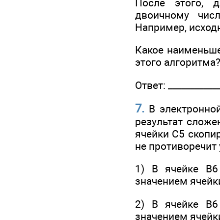
После этого, 
двоичному чис
Например, исходн
Какое наименьше
этого алгоритма?
Ответ: ____________
7.
В электронной
результат сложе
ячейки С5 скопи
не противоречит
1) В ячейке В6
значением ячейк
2) В ячейке В6
значением ячейк