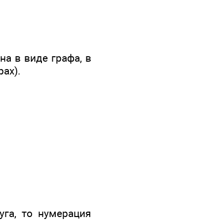
а в виде графа, в
ах).
уга, то нумерация