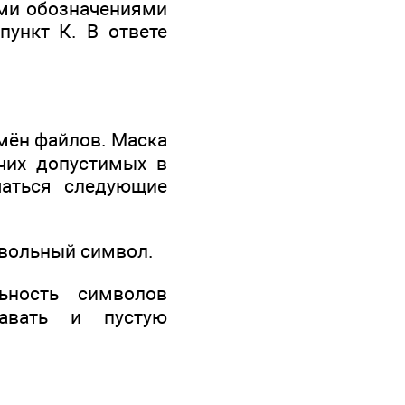
ыми обозначениями
пункт К. В ответе
мён файлов. Маска
очих допустимых в
чаться следующие
звольный символ.
ьность символов
авать и пустую