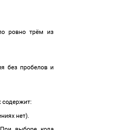
по ровно трём из
ия без пробелов и
 содержит:
ениях нет).
 При выборе кода