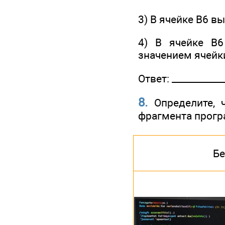
3) В ячейке В6 в
4) В ячейке В6
значением ячейк
Ответ: ____________
8.
Определите, ч
фрагмента прог
Бе