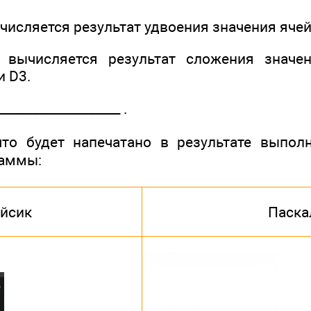
ычисляется результат удвоения значения ячей
 вычисляется результат сложения значе
и D3.
__­_________________ .
то будет напечатано в результате выпол
раммы:
йсик
Паска