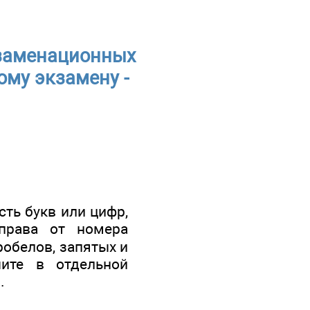
кзаменационных
ому экзамену -
сть букв или цифр,
права от номера
робелов, запятых и
ите в отдельной
.