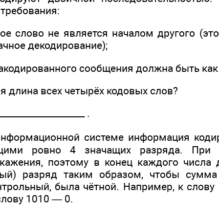
 требования:
вое слово не является началом другого (эт
ачное декодирование);
закодированного сообщения должна быть ка
я длина всех четырёх кодовых слов?
__­_________________ .
информационной системе информация коди
щими ровно 4 значащих разряда. При 
кажения, поэтому в конец каждого числа 
ный) разряд таким образом, чтобы сумма
нтрольный, была чётной. Например, к слову
слову 1010 — 0.