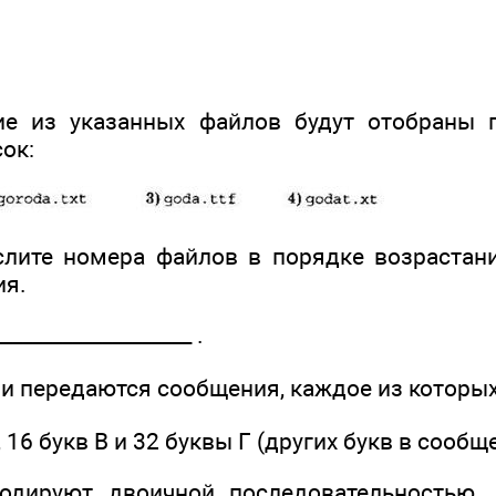
кие из указанных файлов будут отобраны 
ок:
слите номера файлов в порядке возрастан
ия.
__­_________________ .
и передаются сообщения, каждое из которых
Б, 16 букв В и 32 буквы Г (других букв в сообщ
одируют двоичной последовательностью.