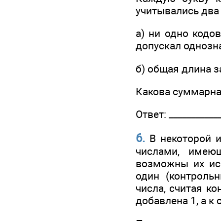
учитывались два
а) ни одно кодо
допускал однозн
б) общая длина 
Какова суммарна
Ответ: ____________
6.
В некоторой 
числами, имею
возможны их ис
один (контроль
числа, считая ко
добавлена 1, а к 