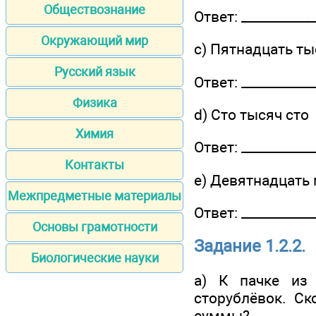
Обществознание
Ответ: ____________
Окружающий мир
c) Пятнадцать ты
Русский язык
Ответ: ____________
Физика
d) Сто тысяч сто
Химия
Ответ: ____________
Контакты
e) Девятнадцать
Межпредметные материалы
Ответ: ____________
Основы грамотности
Задание 1.2.2.
Биологические науки
a) К пачке из
сторублёвок. Ск
суммы?