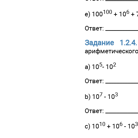
100
6
e) 100
+ 10
+ 
Ответ: ____________
Задание 1.2.4.
арифметическог
5
2
a) 10
- 10
Ответ: ____________
7
3
b) 10
- 10
Ответ: ____________
10
6
3
c) 10
+ 10
- 10