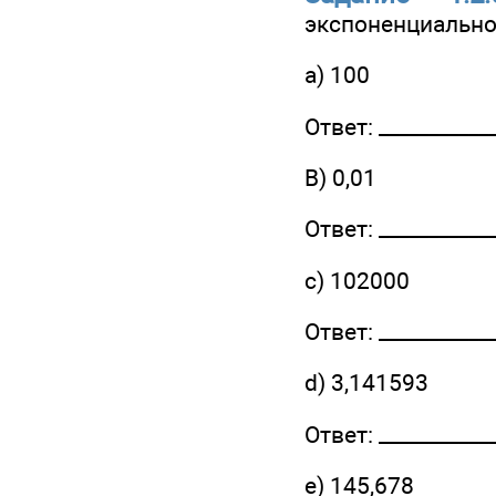
экспоненциально
a) 100
Ответ: ____________
B) 0,01
Ответ: ____________
c) 102000
Ответ: ____________
d) 3,141593
Ответ: ____________
e) 145,678