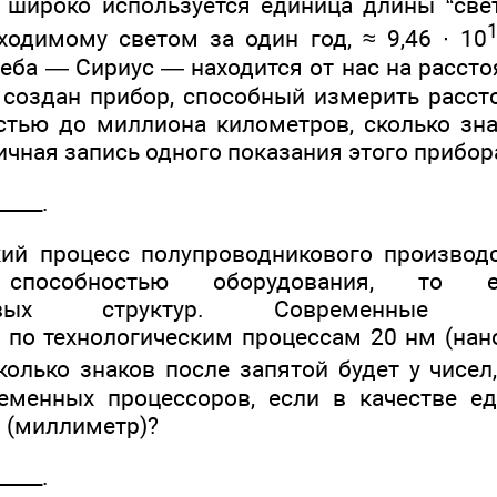
 широко используется единица длины “свет
ходимому светом за один год, ≈ 9,46 ∙ 10
еба — Сириус — находится от нас на рассто
т создан прибор, способный измерить расст
стью до миллиона километров, сколько зн
ичная запись одного показания этого прибор
____.
кий процесс полупроводникового производ
способностью оборудования, то е
иковых структур. Современные ми
 по технологическим процессам 20 нм (нан
олько знаков после запятой будет у чисел
еменных процессоров, если в качестве е
 (миллиметр)?
____.