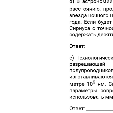
d) В астрономии
расстоянию, про
звезда ночного н
года. Если буде
Сириуса с точно
содержать десят
Ответ: ____________
e) Технологичес
разрешающей 
полупроводн
изготавливаются
9
метре 10
нм. Ск
параметры совр
использовать мм
Ответ: ____________