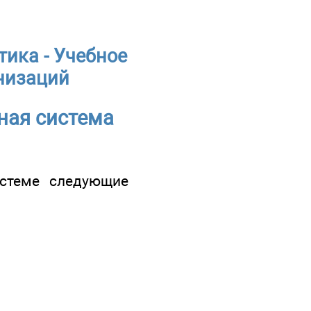
тика - Учебное
низаций
ная система
стеме следующие