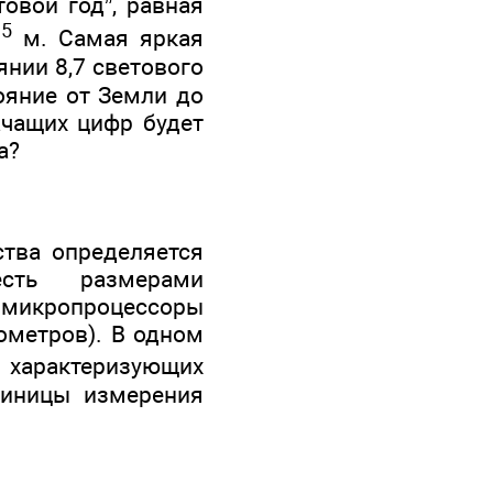
овой год”, равная
15
м. Самая яркая
янии 8,7 светового
ояние от Земли до
ачащих цифр будет
а?
ства определяется
сть размерами
кропроцессоры
ометров). В одном
, характеризующих
диницы измерения