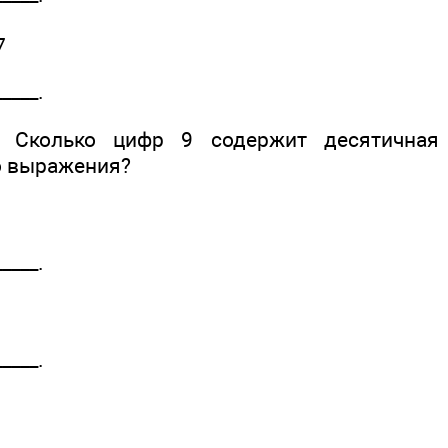
7
____.
Сколько цифр 9 содержит десятичная 
о выражения?
____.
____.