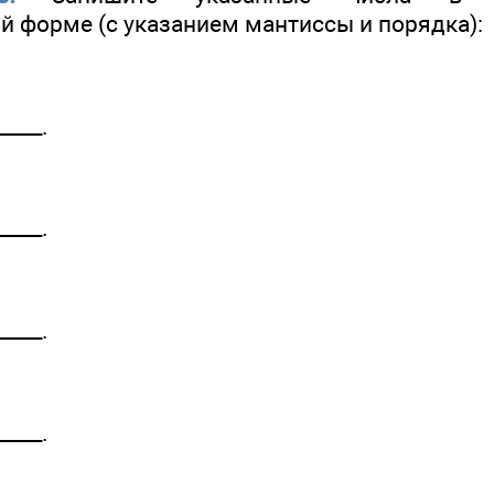
й форме (с указанием мантиссы и порядка):
____.
____.
____.
____.