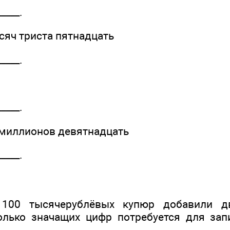
____.
сяч триста пятнадцать
____.
____.
 миллионов девятнадцать
____.
 100 тысячерублёвых купюр добавили д
олько значащих цифр потребуется для за