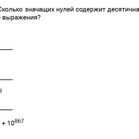
колько значащих нулей содержит десятична
о выражения?
____.
____.
3
____.
7
867
+ 10
____.