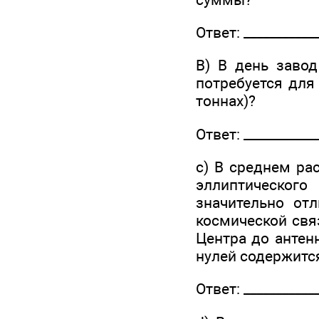
Ответ: ____________
B) В день завод
потребуется для
тоннах)?
Ответ: ____________
c) В среднем ра
эллиптическог
значительно от
космической свя
Центра до антен
нулей содержится
Ответ: ____________