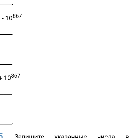
____.
7
867
- 10
____.
____.
867
+ 10
____.
7
____.
5.
Запишите указанные числа в но