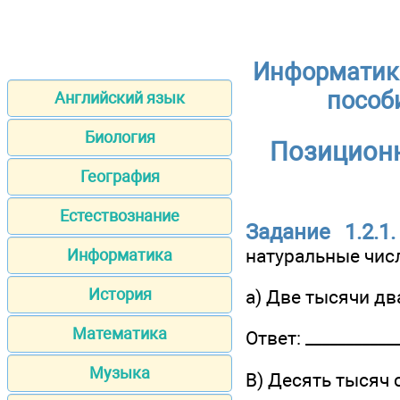
Информатика
пособ
Английский язык
Биология
Позиционн
География
Естествознание
Задание 1.2.1.
натуральные чис
Информатика
История
a) Две тысячи дв
Математика
Ответ: ____________
Музыка
B) Десять тысяч 