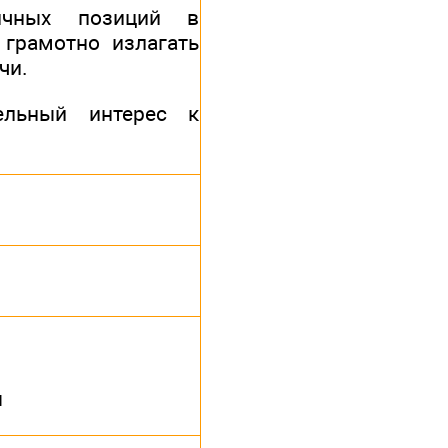
ичных позиций в
 грамотно излагать
чи.
ельный интерес к
ы