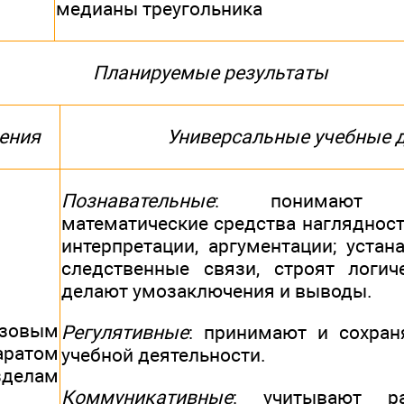
медианы треугольника
Планируемые результаты
ения
Универсальные учебные 
Познавательные
: понимают 
математические средства наглядност
интерпретации, аргументации; устан
следственные связи, строят логич
делают умозаключения и выводы.
овым
Регулятивные
: принимают и сохран
аратом
учебной деятельности.
зделам
Коммуникативные
: учитывают р