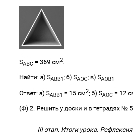
2
S
= 369 см
.
ABC
Найти: a) S
; б) S
; в) S
.
ABB
1
AOC
AOB
1
2
Ответ: a) S
= 15 см
; б) S
= 12 с
ABB
1
AOC
(Ф) 2. Решить у доски и в тетрадях № 5
III этап. Итоги урока. Рефлексия