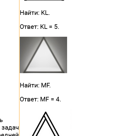
Найти: KL.
Ответ: KL = 5.
Найти: MF.
Ответ: МF = 4.
ь
 задач
редней