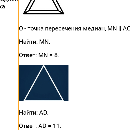
ка
О - точка пересечения медиан, MN || АС
Найти: MN.
Ответ: MN = 8.
Найти: AD.
Ответ: AD = 11.