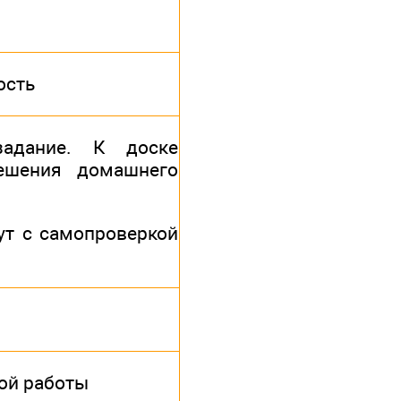
ость
задание. К доске
ешения домашнего
ут с самопроверкой
ой работы