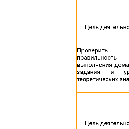
Цель деятельн
Проверить
правильность
выполнения дом
задания и ур
теоретических зн
Цель деятельн