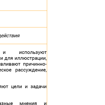
действия
и используют
и для иллюстрации,
авливают причинно-
еское рассуждение,
яют цели и задачи
азные мнения и