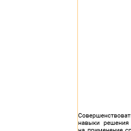
Совершенствоват
навыки решения
на применение с