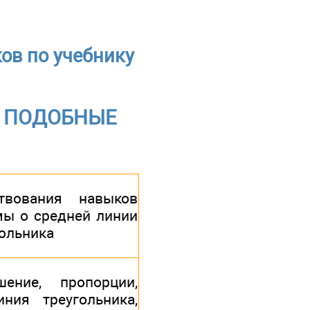
ков по учебнику
 - ПОДОБНЫЕ
твования навыков
мы о средней линии
гольника
ение, пропорции,
ния треугольника,