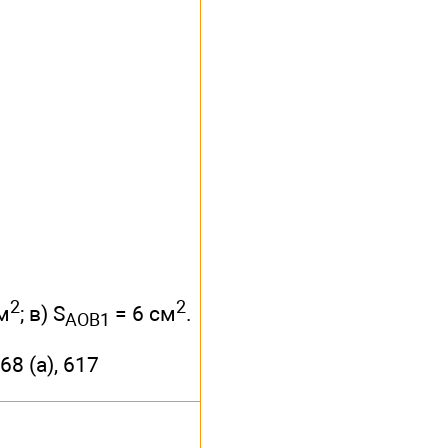
2
2
м
; в) S
= 6 см
.
AOB
1
68 (а), 617