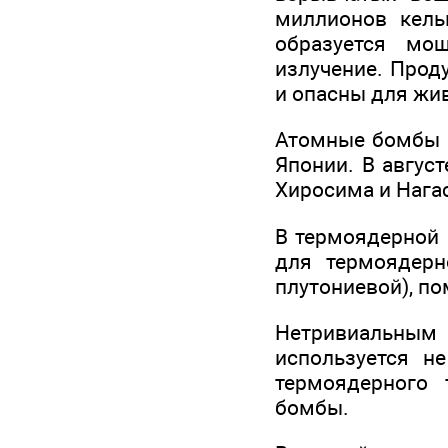
миллионов кель
образуется мо
излучение. Прод
и опасны для жи
Атомные бомбы 
Японии. В авгус
Хиросима и Нага
В термоядерной 
для термоядерн
плутониевой), п
Нетривиальным 
используется н
термоядерного
бомбы.