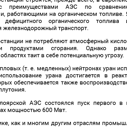
с преимуществами АЭС по сравнен
и, работающими на органическом топливе.
 дефицитного органического топлива
я железнодорожный транспорт.
станции не потребляют атмосферный кисло
и продуктами сгорания. Однако ра
областях таит в себе потенциальную угрозу.
епловых (т. е. медленных) нейтронах уран ис
использование урана достигается в реак
торых обеспечивается также воспроизводств
плутония.
елоярской АЭС состоялся пуск первого в 
ах мощностью 600 Мвт.
ике, как и многим другим отраслям промыш