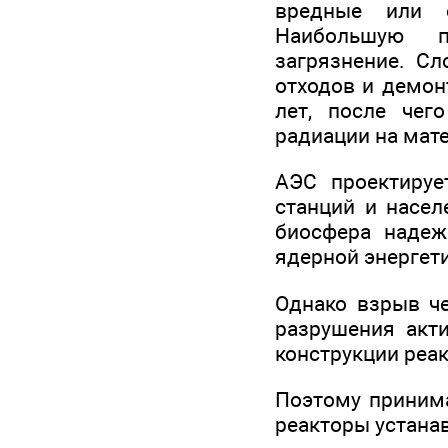
вредные или 
Наибольшую по
загрязнение. С
отходов и демон
лет, после чег
радиации на мат
АЭС проектируе
станций и насел
биосфера надеж
ядерной энергет
Однако взрыв че
разрушения акти
конструкции реа
Поэтому приним
реакторы устана