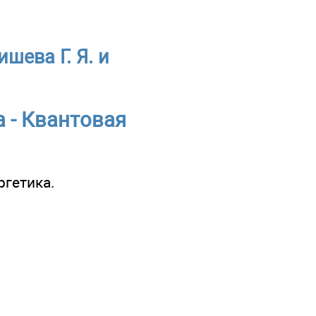
шева Г. Я. и
а - Квантовая
ргетика.