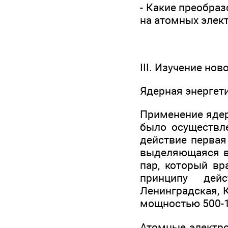
- Какие преобраз
на атомных элек
III. Изучение но
Ядерная энергет
Применение ядер
было осуществле
действие первая
выделяющаяся в 
пар, который вр
принципу дей
Ленинградская, 
мощностью 500-
Атомные электро