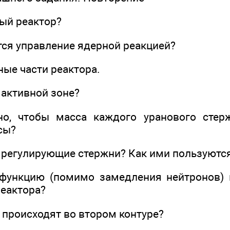
ный реактор?
тся управление ядерной реакцией?
ные части реактора.
в активной зоне?
но, чтобы масса каждого уранового сте
сы?
ы регулирующие стержни? Как ими пользуютс
 функцию (помимо замедления нейтронов) 
реактора?
 происходят во втором контуре?