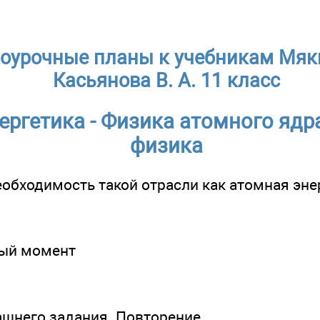
Поурочные планы к учебникам Мяки
Касьянова В. А. 11 класс
ергетика - Физика атомного ядр
физика
еобходимость такой отрасли как атомная эне
ный момент
ашнего задания. Повторение