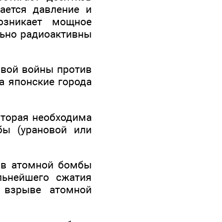
ается давление и
озникает мощное
льно радиоактивны
вой войны против
а японские города
оторая необходима
бы (урановой или
ыв атомной бомбы
льнейшего сжатия
 взрыве атомной