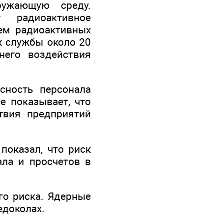
ужающую среду.
т радиоактивное
ем радиоактивных
х службы около 20
него воздействия
сность персонала
е показывает, что
твия предприятий
показал, что риск
ала и просчетов в
о риска. Ядерные
едоколах.