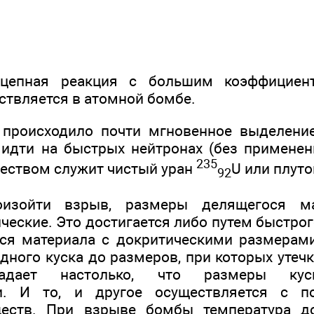
 цепная реакция с большим коэффициен
ствляется в атомной бомбе.
происходило почти мгновенное выделение
идти на быстрых нейтронах (без применен
235
еством служит чистый уран
U или плут
92
изойти взрыв, размеры делящегося м
ческие. Это достигается либо путем быстро
ся материала с докритическими размерами
дного куска до размеров, при которых утеч
падает настолько, что размеры кус
ми. И то, и другое осуществляется с 
еств. При взрыве бомбы температура до