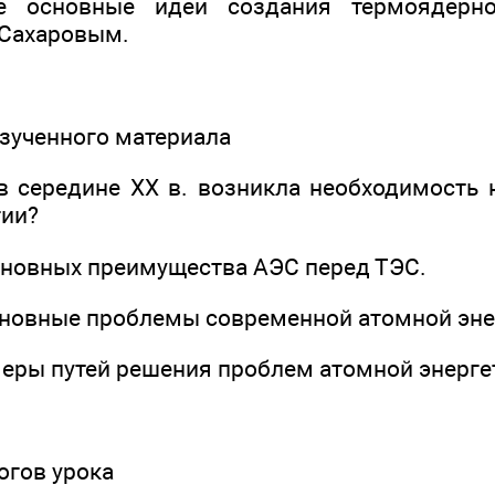
е основные идеи создания термоядерн
 Сахаровым.
изученного материала
 в середине XX в. возникла необходимость
гии?
основных преимущества АЭС перед ТЭС.
основные проблемы современной атомной эне
меры путей решения проблем атомной энерге
огов урока