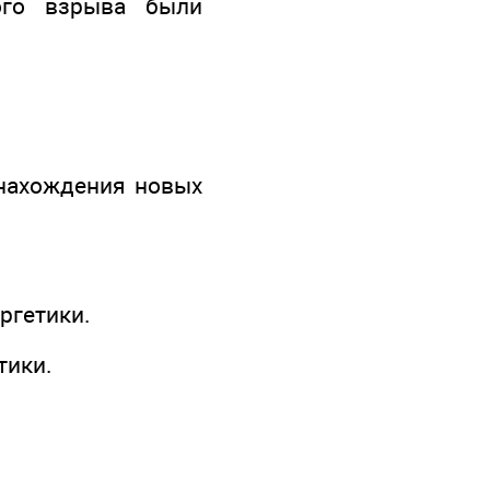
ого взрыва были
 нахождения новых
ргетики.
тики.