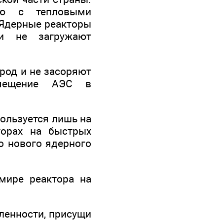
ию с тепловыми
 Ядерные реакторы
 и не загружают
род и не засоряют
змещение АЭС в
пользуется лишь на
торах на быстрых
о нового ядерного
мире реактора на
ленности, присущи