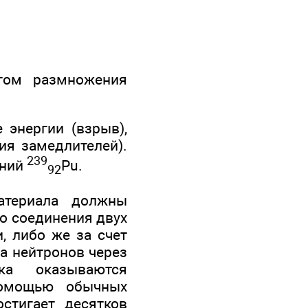
том размножения
 энергии (взрыв),
ия замедлителей).
23
9
оний
Рu.
92
атериала должны
го соединения двух
, либо же за счет
ка нейтронов через
ка оказываются
помощью обычных
стигает десятков