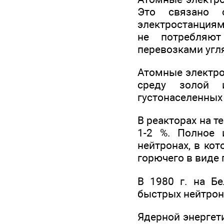
Это связано 
электростанциям
не потребляют
перевозками угл
Атомные электро
среду золой 
густонаселенных 
В реакторах на т
1-2 %. Полное 
нейтронах, в ко
горючего в виде 
В 1980 г. на Б
быстрых нейтрон
Ядерной энергет