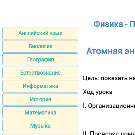
Физика - 
Английский язык
Биология
Атомная эн
География
Естествознание
Цель: показать н
Информатика
Ход урока
История
I. Организацион
Математика
Музыка
II. Проверка дом