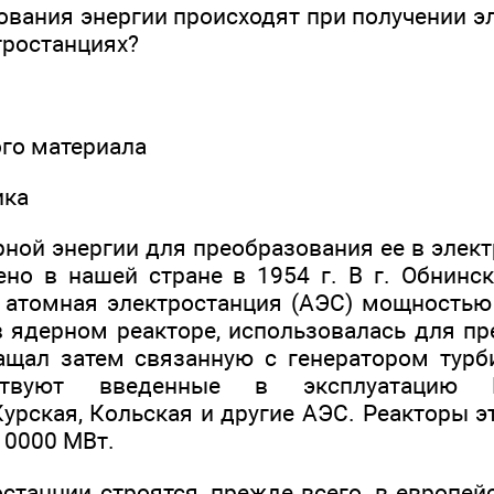
ования энергии происходят при получении э
тростанциях?
вого материала
ика
ной энергии для преобразования ее в элек
но в нашей стране в 1954 г. В г. Обнинс
 атомная электростанция (АЭС) мощностью 
ядерном реакторе, использовалась для п
ащал затем связанную с генератором турб
ствуют введенные в эксплуатацию Но
Курская, Кольская и другие АЭС. Реакторы 
10000 МВт.
станции строятся, прежде всего, в европей