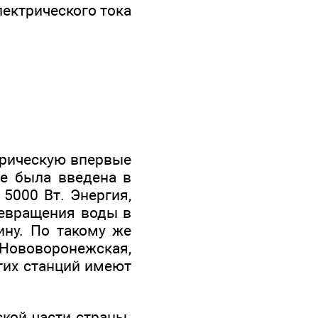
лектрического тока
трическую впервые
ке была введена в
5000 Вт. Энергия,
ревращения воды в
ину. По такому же
воворонежская,
этих станций имеют
ской части страны.