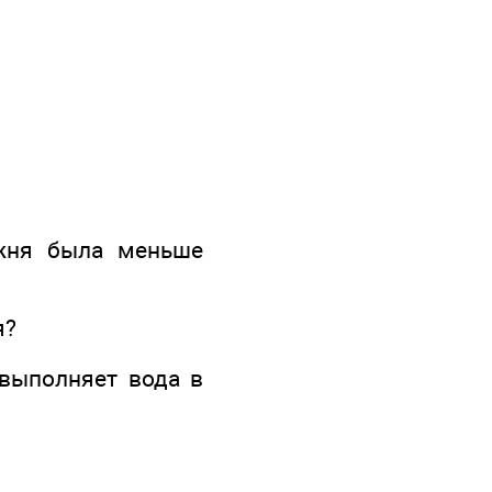
ржня была меньше
я?
выполняет вода в