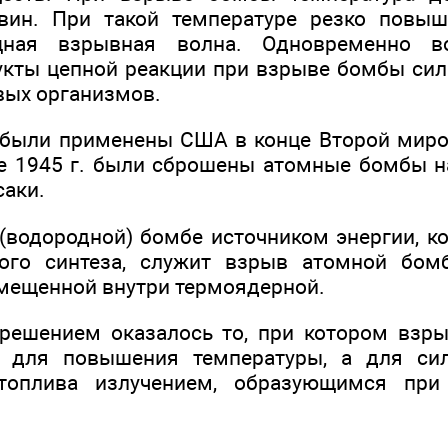
вин. При такой температуре резко повыш
щная взрывная волна. Одновременно в
укты цепной реакции при взрыве бомбы си
вых организмов.
были применены США в конце Второй миро
те 1945 г. были сброшены атомные бомбы н
саки.
(водородной) бомбе источником энергии, к
ого синтеза, служит взрыв атомной бом
омещенной внутри термоядерной.
решением оказалось то, при котором взр
е для повышения температуры, а для си
 топлива излучением, образующимся при