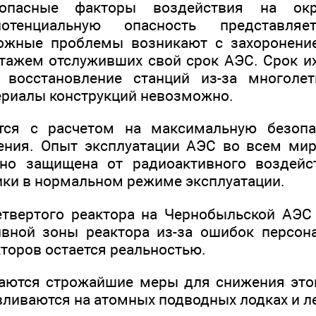
опасные факторы воздействия на окр
тенциальную опасность представляе
ложные проблемы возникают с захоронени
тажем отслуживших свой срок АЭС. Срок и
о восстановление станций из-за многолет
ериалы конструкций невозможно.
тся с расчетом на максимальную безопа
ения. Опыт эксплуатации АЭС во всем мир
но защищена от радиоактивного воздейс
ики в нормальном режиме эксплуатации.
твертого реактора на Чернобыльской АЭС 
вной зоны реактора из-за ошибок персон
кторов остается реальностью.
аются строжайшие меры для снижения этог
вливаются на атомных подводных лодках и л