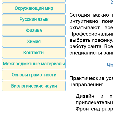
Окружающий мир
Сегодня важно н
Русский язык
интуитивно пон
охватывают все
Физика
Профессиональны
выбрать графику,
Химия
работу сайта. Вс
специалисты зан
Контакты
Межпредметные материалы
Чт
Основы грамотности
Практические ус
направлений:
Биологические науки
Дизайн и по
привлекательн
Фронтенд-раз