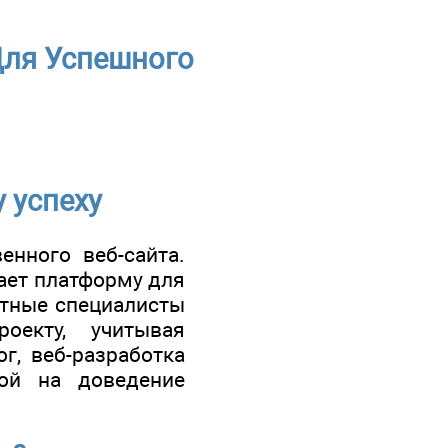
Для Успешного
 успеху
нного веб-сайта.
дает платформу для
нтные специалисты
оекту, учитывая
г, веб-разработка
ной на доведение