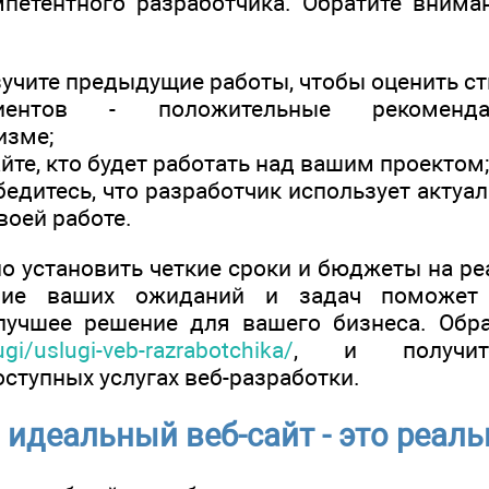
петентного разработчика. Обратите вним
зучите предыдущие работы, чтобы оценить сти
иентов - положительные рекоменд
изме;
йте, кто будет работать над вашим проектом;
убедитесь, что разработчик использует акту
воей работе.
но установить четкие сроки и бюджеты на р
ние ваших ожиданий и задач поможет в
лучшее решение для вашего бизнеса. Обра
lugi/uslugi-veb-razrabotchika/
, и получит
ступных услугах веб-разработки.
 идеальный веб-сайт - это реаль