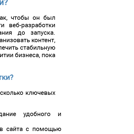
и?
так, чтобы он был
и веб-разработки
ания до запуска.
низовать контент,
спечить стабильную
итии бизнеса, пока
тки?
есколько ключевых
дание удобного и
ов сайта с помощью