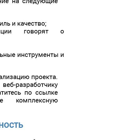
ание на следующие
ль и качество;
ации говорят о
альные инструменты и
еализацию проекта.
еб-разработчику
титесь по ссылке
е комплексную
ность