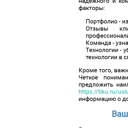
надежного и ком
факторы:
Портфолио - и
Отзывы кл
профессионал
Команда - узна
Технологии - 
технологии в с
Кроме того, важ
Четкое понима
предложить наи
https://tiku.ru/us
информацию о до
Ваш