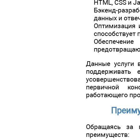
HTML, CSS и Ja
Бэкенд-разраб
данных и отве
Оптимизация и
способствует 
Обеспечени
предотвращают
Данные услуги в
поддерживать 
усовершенствов
первичной ко
работающего про
Преиму
Обращаясь за 
преимуществ: