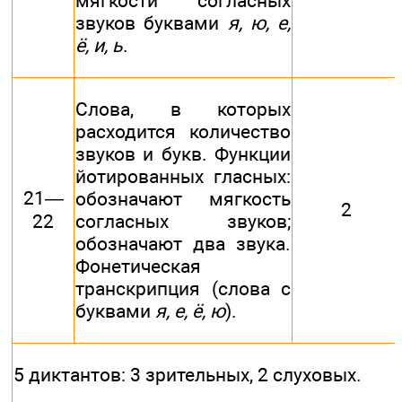
мягкости согласных
звуков буквами
я, ю, е,
ё, и, ь
.
Слова, в которых
расходится количество
звуков и букв. Функции
йотированных гласных:
21—
обозначают мягкость
2
22
согласных звуков;
обозначают два звука.
Фонетическая
транскрипция (слова с
буквами
я, е, ё, ю
).
5 диктантов: 3 зрительных, 2 слуховых.