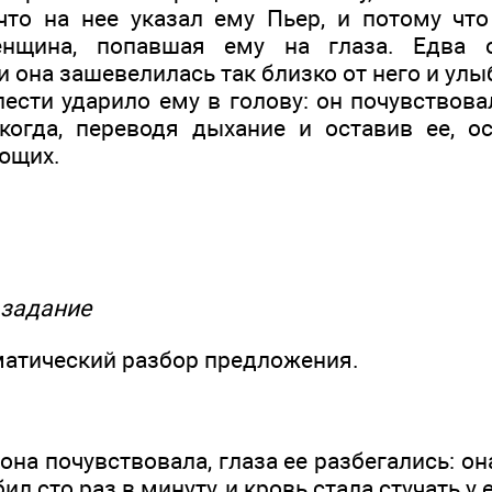
что на нее указал ему Пьер, и потому чт
енщина, попавшая ему на глаза. Едва о
 она зашевелилась так близко от него и улы
елести ударило ему в голову: он почувство
огда, переводя дыхание и оставив ее, о
ующих.
 задание
атический разбор предложения.
, она почувствовала, глаза ее разбегались: о
бил сто раз в минуту, и кровь стала стучать у 