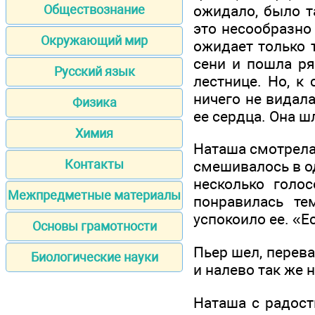
ожидало, было та
Обществознание
это несообразно
Окружающий мир
ожидает только т
сени и пошла р
Русский язык
лестнице. Но, к 
ничего не видала
Физика
ее сердца. Она ш
Химия
Наташа смотрела 
Контакты
смешивалось в о
несколько голо
Межпредметные материалы
понравилась те
успокоило ее. «Ес
Основы грамотности
Пьер шел, перева
Биологические науки
и налево так же 
Наташа с радост