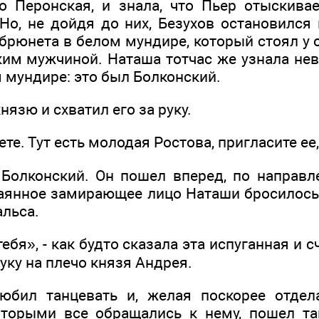
о Перонская, и знала, что Пьер отыскивае
 Но, не дойдя до них, Безухов остановился
брюнета в белом мундире, который стоял у 
ким мужчиной. Наташа тотчас же узнала не
 мундире: это был Болконский.
нязю и схватил его за руку.
ете. Тут есть молодая Ростова, пригласите ее, 
л Болконский. Он пошел вперед, по направл
чаянное замирающее лицо Наташи бросилось 
альса.
ебя», - как будто сказала эта испуганная и с
ку на плечо князя Андрея.
юбил танцевать и, желая поскорее отдел
оторыми все обращались к нему, пошел т