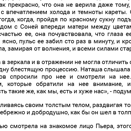
к прекрасно, что она не верила даже тому, 
 с впечатлением холода и темноты кареты. 
огда, когда, пройдя по красному сукну под
ядом с Соней впереди матери между цвета
счастью ее, она почувствовала, что глаза е
 ясно, пульс ее забил сто раз в минуту, и кр
ла, замирая от волнения, и всеми силами ста
в зеркала и в отражении не могла отличить с
дну блестящую процессию. Наташа слышала и
сов спросили про нее и смотрели на нее.
м, которые обратили на нее внимание, 
ть такие же, как мы, есть и хуже нас», - поду
ливаясь своим толстым телом, раздвигая то
небрежно и добродушно, как бы он шел в толп
ью смотрела на знакомое лицо Пьера, этого