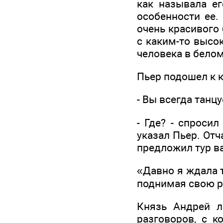
как называла ег
особенности ее.
очень красивого 
с каким-то высо
человека в белом
Пьер подошел к к
- Вы всегда танцу
- Где? - спроси
указал Пьер. От
предложил тур в
«Давно я ждала т
поднимая свою ру
Князь Андрей л
разговоров, с к