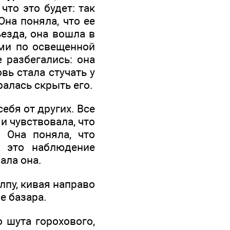
что это будет: так
Она поняла, что ее
ъезда, она вошла в
ми по освещенной
е разбегались: она
овь стала стучать у
ралась скрыть его.
ебя от других. Все
 чувствовала, что
 Она поняла, что
и это наблюдение
мала она.
лпу, кивая направо
е базара.
 шута горохового,