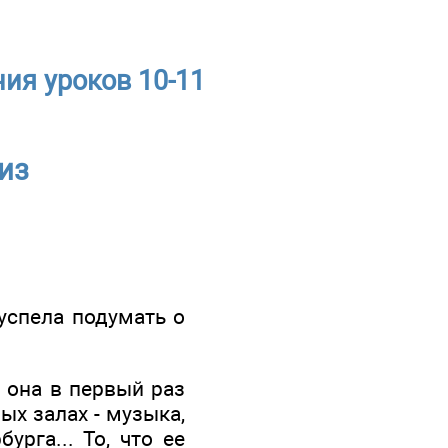
ия уроков 10-11
из
успела подумать о
 она в первый раз
ых залах - музыка,
урга... То, что ее