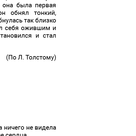
о она была первая
н обнял тонкий,
бнулась так близко
вал себя ожившим и
становился и стал
(По Л. Толстому)
на ничего не видела
ее сердца