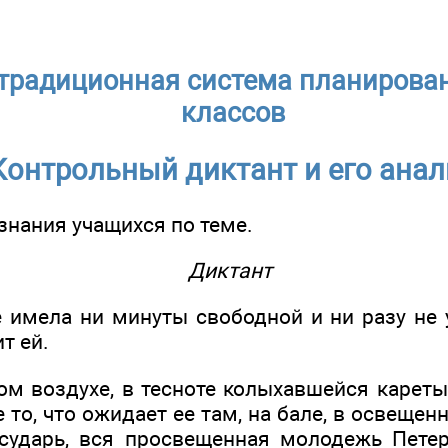
традиционная система планирован
классов
Контрольный диктант и его анал
 знания учащихся по теме.
Диктант
е имела ни минуты свободной и ни разу не 
т ей.
ом воздухе, в тесноте колыхавшейся кареты
 то, что ожидает ее там, на бале, в освещенн
осударь, вся просвещенная молодежь Петерб