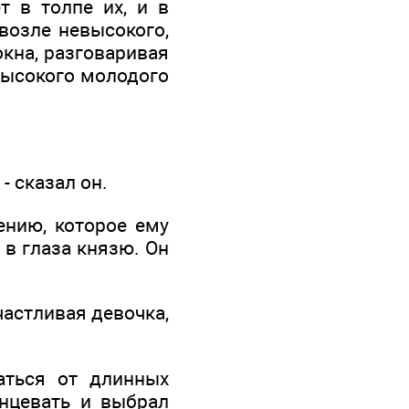
т в толпе их, и в
 возле невысокого,
окна, разговаривая
высокого молодого
- сказал он.
ению, которое ему
в глаза князю. Он
частливая девочка,
аться от длинных
анцевать и выбрал