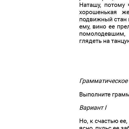
Наташу, потому 
хорошенькая ж
подвижный стан и
ему, вино ее пр
помолодевшим, к
глядеть на танц
Грамматическое
Выполните грамм
Вариант I
Но, к счастью ее
ясно, пульс ее за