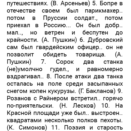
путешествиях. (В. Арсеньев) 5. Бопре в
отечестве своем был парикмахер..
потом в Пруссии солдат., потом
приехал в Россию... Он был добр..
мал.., но ветрен и беспутен до
крайности. (А. Пушкин) 6. Дубровский
сам был гвардейским офицер.. он не
позволит обидеть товарища. (А.
Пушкин) 7. Сорок два станка
(не)умолчно гудел., и равномерно
вздрагивал.. 8. После атаки два танка
осталась на поле среди засыпанных
снегом копен кукурузы. (Г. Бакланов) 9.
Розанов с Райнером встретил.. горячо
по-приятельски. (Н. Лесков) 10. На
Красной площади уже был.. выстроен..
квадратами несколько полков пехоты.
(К. Симонов) 11. Поэзия и старость