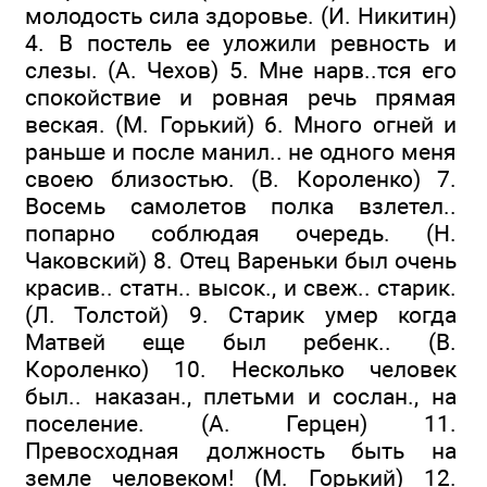
молодость сила здоровье. (И. Никитин)
4. В постель ее уложили ревность и
слезы. (А. Чехов) 5. Мне нарв..тся его
спокойствие и ровная речь прямая
веская. (М. Горький) 6. Много огней и
раньше и после манил.. не одного меня
своею близостью. (В. Короленко) 7.
Восемь самолетов полка взлетел..
попарно соблюдая очередь. (Н.
Чаковский) 8. Отец Вареньки был очень
красив.. статн.. высок., и свеж.. старик.
(Л. Толстой) 9. Старик умер когда
Матвей еще был ребенк.. (В.
Короленко) 10. Несколько человек
был.. наказан., плетьми и сослан., на
поселение. (А. Герцен) 11.
Превосходная должность быть на
земле человеком! (М. Горький) 12.