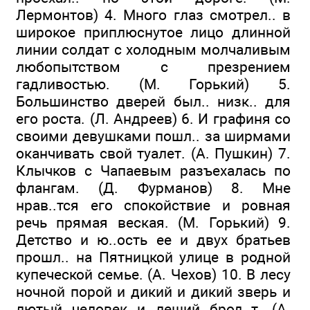
Лермонтов) 4. Много глаз смотрел.. в
широкое приплюснутое лицо длинной
линии солдат с холодным молчаливым
любопытством с презрением
гадливостью. (М. Горький) 5.
Большинство дверей был.. низк.. для
его роста. (Л. Андреев) 6. И графиня со
своими девушками пошл.. за ширмами
оканчивать свой туалет. (А. Пушкин) 7.
Клычков с Чапаевым разъехалась по
флангам. (Д. Фурманов) 8. Мне
нрав..тся его спокойствие и ровная
речь прямая веская. (М. Горький) 9.
Детство и ю..ость ее и двух братьев
прошл.. на Пятницкой улице в родной
купеческой семье. (А. Чехов) 10. В лесу
ночной порой и дикий и дикий зверь и
лютый человек и леший брод..т. (А.