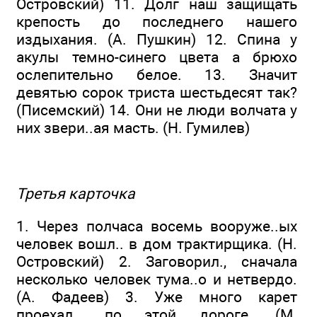
Островский) 11. Долг наш защищать
крепость до последнего нашего
издыхания. (А. Пушкин) 12. Спина у
акулы темно-синего цвета а брюхо
ослепительно белое. 13. Значит
девятью сорок триста шестьдесят так?
(Писемский) 14. Они не люди волчата у
них звери..ая масть. (Н. Гумилев)
Третья карточка
1. Через полчаса восемь вооруже..ых
человек вошл.. в дом трактирщика. (Н.
Островский) 2. Заговорил., сначала
несколько человек тума..о и нетвердо.
(А. Фадеев) 3. Уже много карет
проехал.. по этой дороге. (М.