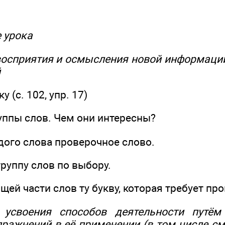
е урока
восприятия и осмысления новой информации,
й
у (с. 102, упр. 17)
уппы слов. Чем они интересны?
дого слова проверочное слово.
руппу слов по выбору.
щей части слов ту букву, которая требует про
 усвоения способов деятельности путём
ражнений в её применении (в том числе см