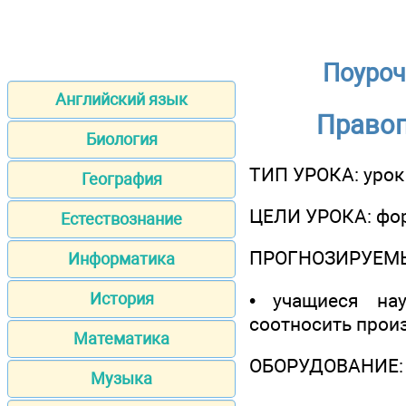
Поуроч
Английский язык
Правоп
Биология
ТИП УРОКА: урок
География
ЦЕЛИ УРОКА: фор
Естествознание
ПРОГНОЗИРУЕМЫ
Информатика
• учащиеся нау
История
соотносить произ
Математика
ОБОРУДОВАНИЕ: П
Музыка