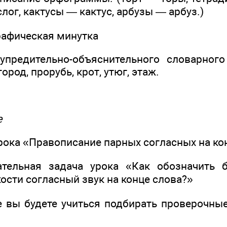
слог, кактусы — кактус, арбузы — арбуз.)
афическая минутка
предительно-объяснительного словарного
ород, прорубь, крот, утюг, этаж.
е
рока «Правописание парных согласных на ко
ательная задача урока «Как обозначить 
ости согласный звук на конце слова?»
е вы будете учиться подбирать проверочные