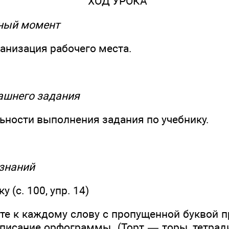
ХОД УРОКА
нный момент
анизация рабочего места.
ашнего задания
ьности выполнения задания по учебнику.
 знаний
у (с. 100, упр. 14)
те к каждому слову с пропущенной буквой п
писание орфограммы. (Торт — торы, тетради