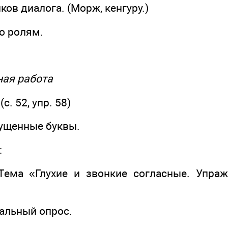
ков диалога. (Морж, кенгуру.)
о ролям.
ная работа
с. 52, упр. 58)
ущенные буквы.
:
Тема «Глухие и звонкие согласные. Упра
тальный опрос.