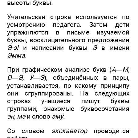
высоты буквы.
Учительская строка используется по
усмотрению педагога. Затем дети
упражняются в письме изучаемой
буквы, восклицательного предложения
Э-э!
и написании буквы
Э
в имени
Эмма
.
При графическом анализе букв (
А—М,
О—Э, У—Э
), объединённых в пары,
устанавливается, по какому принципу
они сгруппированы. На следующих
строках учащиеся пишут буквы
группами, знакомые буквосочетания
эн, мэ
и слово
эму
.
Со словом
экскаватор
проводится