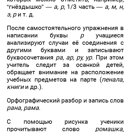
“гнёздышко” —
а, р
, 1/3 часть —
а, м, н,
э, р
и т. д.
После самостоятельного упражнения в
написании буквы
р
учащиеся
анализируют случаи её соединения с
другими буквами и записывают
буквосочетания
ра, ар, ру, ур
. При этом
учитель следит за осанкой детей,
обращает внимание на расположение
учебных предметов на парте (
пенала,
книги
и др.).
Орфографический разбор и запись слов
рана, рама
.
С помощью рисунка ученики
прочитывают слово
ромашка
,