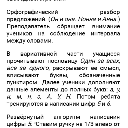
Орфографический разбор
предложений. (
Он и она. Нонна и Анна
.)
Преподаватель обращает внимание
учеников на соблюдение интервала
между словами.
В вариативной части учащиеся
прочитывают пословицу
Один за всех,
все за одного
, раскрывают её смысл,
вписывают буквы, обозначенные
пунктиром. Далее ученики дополняют
данные элементы до полных букв:
а, у,
и, м, н, э, А, У, Н
. Потом ребята
тренируются в написании цифр
5
и
6
.
Развёрнутый алгоритм написания
цифры
5
: “Ставим ручку на 1/3 влево от