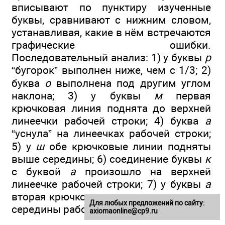
вписывают по пунктиру изученные
буквы, сравнивают с нижним словом,
устанавливая, какие в нём встречаются
графические ошибки.
Последовательный анализ: 1) у буквы
р
“бугорок” выполнен ниже, чем с 1/3; 2)
буква
о
выполнена под другим углом
наклона; 3) у буквы
м
первая
крючковая линия поднята до верхней
линеечки рабочей строки; 4) буква
а
“уснула” на линеечках рабочей строки;
5) у
ш
обе крючковые линии подняты
выше середины; 6) соединение буквы
к
с буквой
а
произошло на верхней
линеечке рабочей строки; 7) у буквы
а
вторая крючковая линия не поднята до
Для любых предложений по сайту:
середины рабочей строки.
axiomaonline@cp9.ru