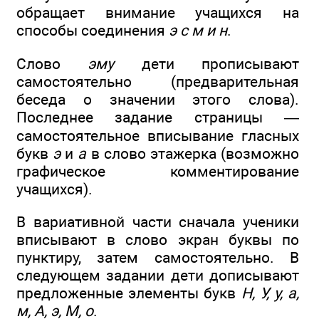
обращает внимание учащихся на
способы соединения
э с м и н
.
Слово
эму
дети прописывают
самостоятельно (предварительная
беседа о значении этого слова).
Последнее задание страницы —
самостоятельное вписывание гласных
букв
э
и
а
в слово этажерка (возможно
графическое комментирование
учащихся).
В вариативной части сначала ученики
вписывают в слово экран буквы по
пунктиру, затем самостоятельно. В
следующем задании дети дописывают
предложенные элементы букв
Н, У, у, а,
м, А, э, М, о
.