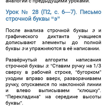
аналогии с предыдущими уроками.
Урок № 28 (П2, с. 6—7). Письмо
строчной буквы “э”
После анализа строчной буквы
э
и
графического диктанта учащиеся
дописывают элементы до полной
буквы
э
и упражняются в её написании.
Развёрнутый алгоритм написания
строчной буквы
э
: “Ставим ручку на 1/3
сверху в рабочей строке, “бугорком”
уходим вправо вверх, разворачиваем
ручку, опускаемся по наклонной линии
и влево выписываем “клюшку”.
“Перекладина” на середине высоты
буквы”.