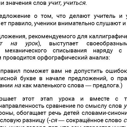
и значения слов
учит, учиться
.
едложение о том, что делают учитель и у
ет правило, ученики внимательно слушают и т
ложения, рекомендуемого для каллиграфич
ит на урок
), выступает своеобразн
я механического списывания наряду с 
 проводится орфографический анализ:
 правил поможет вам не допустить ошибок
писной букве в начале предложений, о п
сании
на
как маленького слова — предлога.)
ершает этот этап урока и вместе с 
направленность сравнение по смыслу слов
у
ороны, обогащает речь детей словами-синон
словую разницу (-
ся
— сокращённое слово
с