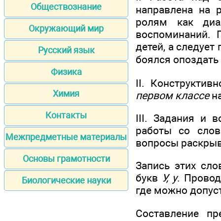
Обществознание
направлена на 
ролям как диа
Окружающий мир
воспоминаний. 
детей, а следует
Русский язык
боялся опоздать 
Физика
II. Конструкти
Химия
первом классе
на
Контакты
III. Задания и 
работы со сло
Межпредметные материалы
вопросы раскрыв
Основы грамотности
Запись этих сло
букв
У, у
. Провод
Биологические науки
где можно допус
Составление п