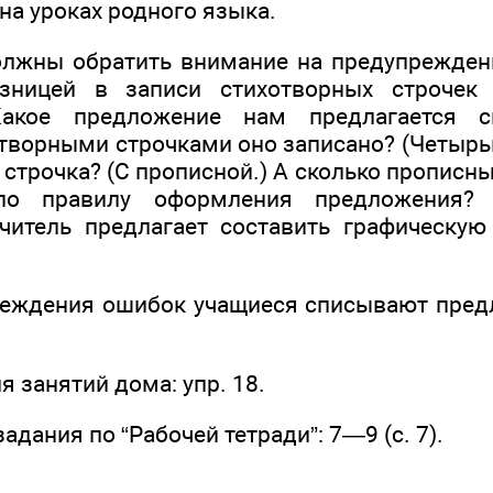
на уроках родного языка.
лжны обратить внимание на предупрежден
азницей в записи стихотворных строчек
акое предложение нам предлагается сп
творными строчками оно записано? (Четырьм
строчка? (С прописной.) А сколько прописны
о правилу оформления предложения? 
читель предлагает составить графическую
еждения ошибок учащиеся списывают пред
 занятий дома: упр. 18.
дания по “Рабочей тетради”: 7—9 (с. 7).