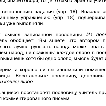
и, иначе говоря, тот, кто сам старается учить
к выполнению задания (упр. 18). Вначале ч
шнему упражнению (упр. 18), подчёркива
ки уже выполняли.
т смысл записанной пословицы
Из пос
тель обобщает: “Вы знаете, что автором 
А кто лучше русского народа может знать
чем народ, не скажешь: каждое слово в пос
и выкинешь хотя бы одно слово, мысль будет 
ерим, а хорошо ли вы запомнили помещён
вицы. Восстановите пословицу, дополни
 и кошке любо
.
учащиеся восстановят пословицу, учитель п
ля комментированного письма.