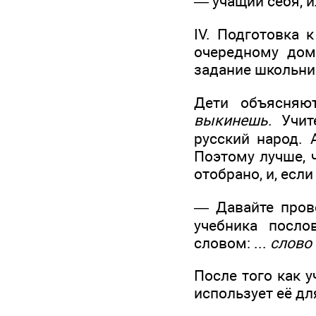
— учащий себя, ил
IV. Подготовка 
очередному дома
задание школьни
Дети объясняю
выкинешь
. Учи
русский народ. 
Поэтому лучше, 
отобрано, и, есл
— Давайте пров
учебника посло
словом: ...
слово
После того как 
использует её д