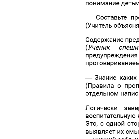
понимание детьм
— Составьте пр
(Учитель объясня
Содержание пред
(
Ученик спеш
предупреждени
проговариванием
— Знание каких
(Правила о про
отдельном напи
Логически зав
воспитательную 
Это, с одной ст
выявляет их смы