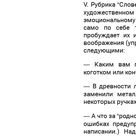
V. Рубрика “Слов
художественно
эмоциональному 
само по себе т
пробуждает их и
воображения (уп
следующими:
— Каким вам пр
коготком или ко
— В древности л
заменили метал
некоторых ручках
— А что за “родн
ошибках предуп
написании.) Н