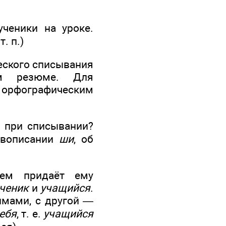
ченики на уроке.
. п.)
еского списывания
ым резюме. Для
орфографическим
 при списывании?
равописании
ши
, об
тем придаёт ему
ченик
и
учащийся
.
имами, с другой —
ебя
, т. е.
учащийся