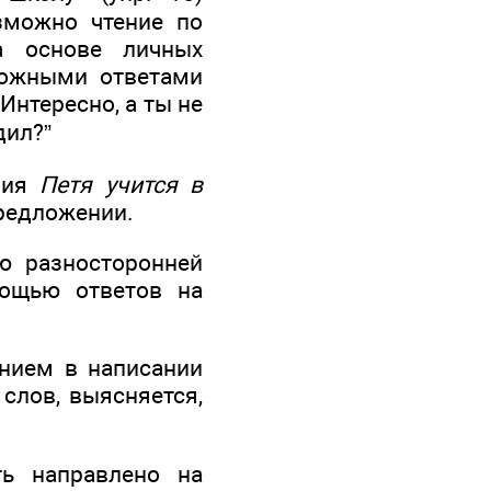
зможно чтение по
а основе личных
ложными ответами
Интересно, а ты не
дил?”
ения
Петя учится в
предложении.
ию разносторонней
ощью ответов на
ением в написании
слов, выясняется,
ь направлено на