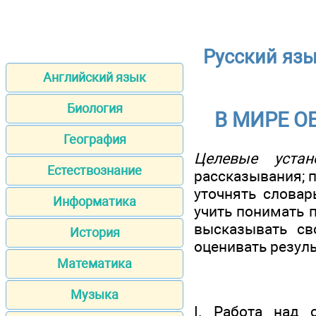
Русский язы
Английский язык
Биология
В МИРЕ О
География
Целевые устан
Естествознание
рассказывания; п
уточнять словар
Информатика
учить понимать п
высказывать св
История
оценивать резуль
Математика
Музыка
I. Работа над 