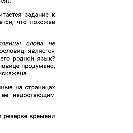
ся).
итается задание к
ется, что похожее
ловицы слова не
пословиц является
 его родной язык?
ловице продумано,
искажена”.
ные на страницах
в её недостающим
ри резерве времени