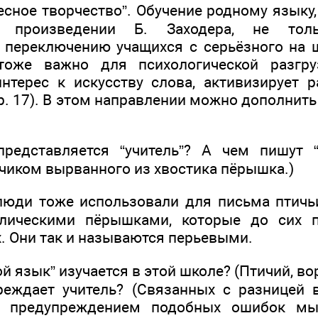
есное творчество”. Обучение родному языку
м произведении Б. Заходера, не толь
переключению учащихся с серьёзного на 
оже важно для психологической разгру
нтерес к искусству слова, активизирует р
р. 17). В этом направлении можно дополнит
едставляется “учитель”? А чем пишут “
нчиком вырванного из хвостика пёрышка.)
юди тоже использовали для письма птичь
лическими пёрышками, которые до сих 
. Они так и называются перьевыми.
ой язык” изучается в этой школе? (Птичий, во
реждает учитель? (Связанных с разницей 
ад предупреждением подобных ошибок мы