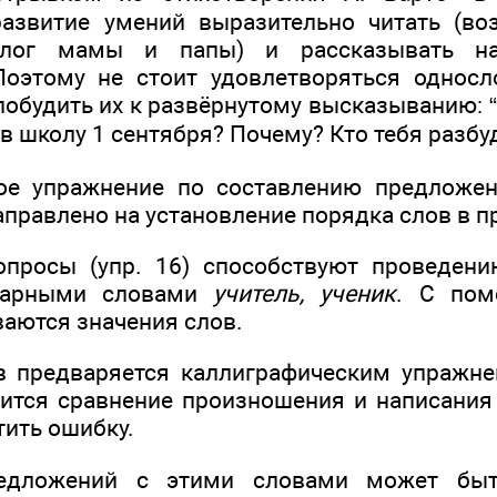
развитие умений выразительно читать (во
лог мамы и папы) и рассказывать н
Поэтому не стоит удовлетворяться однос
 побудить их к развёрнутому высказыванию: “
в школу 1 сентября? Почему? Кто тебя разбу
вное упражнение по составлению предлож
правлено на установление порядка слов в 
вопросы (упр. 16) способствуют проведен
варными словами
учитель, ученик
. С пом
аются значения слов.
в предваряется каллиграфическим упражн
ится сравнение произношения и написания 
тить ошибку.
редложений с этими словами может быт