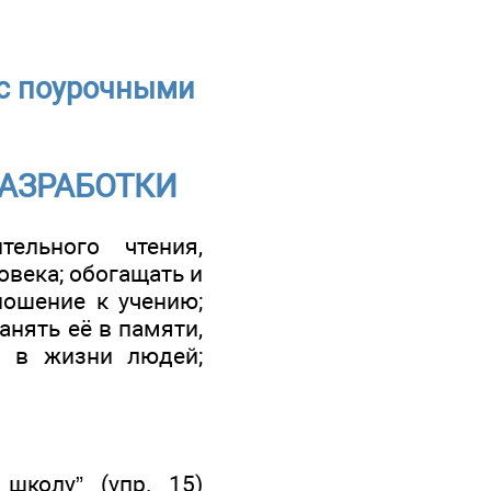
 с поурочными
РАЗРАБОТКИ
ельного чтения,
овека; обогащать и
ношение к учению;
анять её в памяти,
и в жизни людей;
школу” (упр. 15)