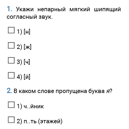
1.
Укажи непарный мягкий шипящий
согласный звук.
1) [н]
2) [ж]
3) [ч]
4) [й]
2.
В каком слове пропущена буква
я
?
1) ч..йник
2) п..ть (этажей)