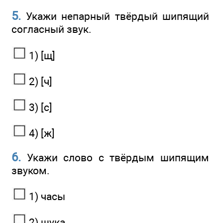
5.
Укажи непарный твёрдый шипящий
согласный звук.
1) [щ]
2) [ч]
3) [с]
4) [ж]
6.
Укажи слово с твёрдым шипящим
звуком.
1) часы
2) щука