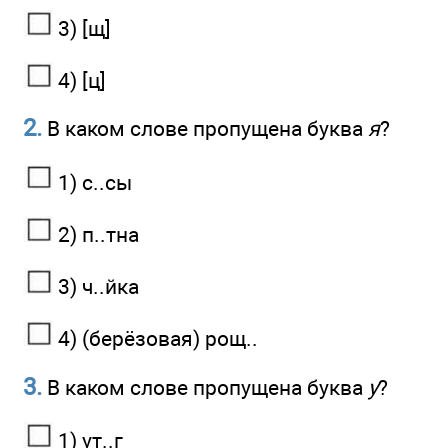
3) [щ]
4) [ц]
2.
В каком слове пропущена буква
я
?
1) с..сы
2) п..тна
3) ч..йка
4) (берёзовая) рощ..
3.
В каком слове пропущена буква
у
?
1) ут..г