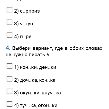
2) с..рприз
3) ч..гун
4) п..ре
4.
Выбери вариант, где в обоих словах
не нужно писать
ь
.
1) кон..ки, ден..ки
2) доч..ка, коч..ка
3) окун..ки, внуч..ка
4) туч..ка, огон..ки