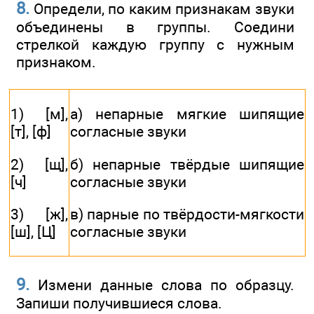
8.
Определи, по каким признакам звуки
объединены в группы. Соедини
стрелкой каждую группу с нужным
признаком.
1) [м],
а) непарные мягкие шипящие
[т], [ф]
согласные звуки
2) [щ],
б) непарные твёрдые шипящие
[ч]
согласные звуки
3) [ж],
в) парные по твёрдости-мягкости
[ш], [Ц]
согласные звуки
9.
Измени данные слова по образцу.
Запиши получившиеся слова.