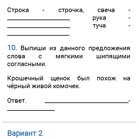
Строка - строчка, свеча -
______________________, рука -
______________________, туча -
______________________.
10.
Выпиши из данного предложения
слова с мягкими шипящими
согласными.
Крошечный щенок был похож на
чёрный живой комочек.
Ответ. ________________­______________­
_________________
Вариант 2