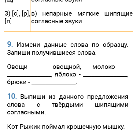
3) [с], [р],
в) непарные мягкие шипящие
[п]
согласные звуки
9.
Измени данные слова по образцу.
Запиши получившиеся слова.
Овощи - овощной, молоко -
________________, яблоко - ________________,
брюки - ________________.
10.
Выпиши из данного предложения
слова с твёрдыми шипящими
согласными.
Кот Рыжик поймал крошечную мышку.