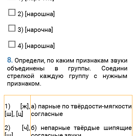
2) [нарошна]
3) [нарочна]
4) [нарошна]
8.
Определи, по каким признакам звуки
объединены в группы. Соедини
стрелкой каждую группу с нужным
признаком.
1) [ж],
а) парные по твёрдости-мягкости
[ш], [ц]
согласные
2) [ч],
б) непарные твёрдые шипящие
[щ]
согласные звуки