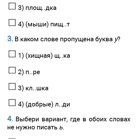
3) площ..дка
4) (мыши) пищ..т
3.
В каком слове пропущена буква
у
?
1) (хищная) щ..ка
2) п..ре
3) кл..шка
4) (добрые) л..ди
4.
Выбери вариант, где в обоих словах
не нужно писать
ь
.