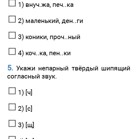
1) внуч.жа, печ..ка
2) маленький, ден..ги
3) коники, проч..ный
4) коч..ка, пен..ки
5.
Укажи непарный твёрдый шипящий
согласный звук.
1) [ч]
2) [с]
3) [щ]