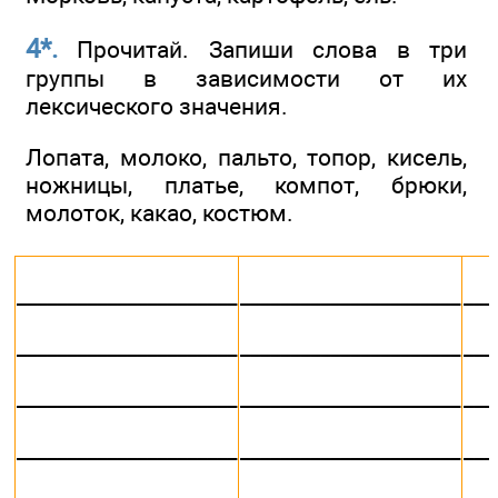
4*.
Прочитай. Запиши слова в три
группы в зависимости от их
лексического значения.
Лопата, молоко, пальто, топор, кисель,
ножницы, платье, компот, брюки,
молоток, какао, костюм.
______________________
______________________
___
______________________
______________________
___
______________________
______________________
___
______________________
______________________
___