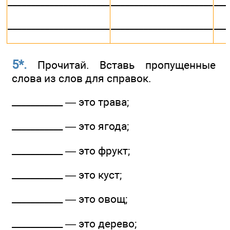
______________________
______________________
___
______________________
______________________
___
5*.
Прочитай. Вставь пропущенные
слова из слов для справок.
___________ — это трава;
___________ — это ягода;
___________ — это фрукт;
___________ — это куст;
___________ — это овощ;
___________ — это дерево;