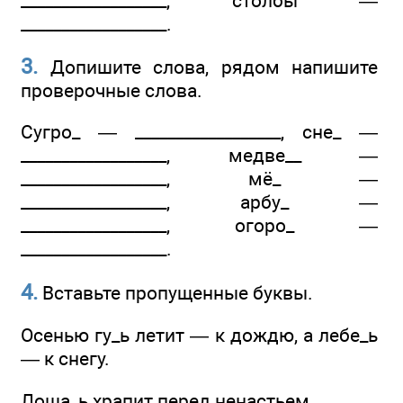
__________________, столбы —
__________________.
3.
Допишите слова, рядом напишите
проверочные слова.
Сугро_ — __________________, сне_ —
__________________, медве__ —
__________________, мё_ —
__________________, арбу_ —
__________________, огоро_ —
__________________.
4.
Вставьте пропущенные буквы.
Осенью гу_ь летит — к дождю, а лебе_ь
— к снегу.
Лоша_ь храпит перед ненастьем.