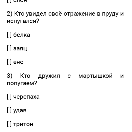
2) Кто увидел своё отражение в пруду и
испугался?
[ ] белка
[ ] заяц
[ ] енот
3) Кто дружил с мартышкой и
попугаем?
[ ] черепаха
[ ] удав
[ ] тритон