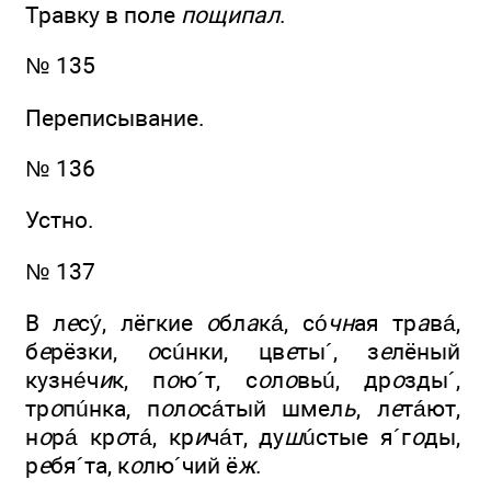
Травку в поле
пощипал
.
№ 135
Переписывание.
№ 136
Устно.
№ 137
В л
е
сý, лёгкие
о
бл
а
кá, сó
чн
ая тр
а
вá,
б
е
рёзки,
о
сúнки, цв
е
ты´, з
е
лёный
кузнéч
и
к, п
о
ю´т, с
о
л
о
вьú, др
о
зды´,
тр
о
пúнка, п
о
л
о
сáтый шмел
ь
, л
е
тáют,
н
о
рá кр
о
тá, кр
и
чáт, ду
ш
úстые я´г
о
ды,
р
е
бя´та, к
о
лю´чий ё
ж
.