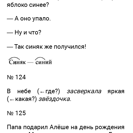
яблоко синее?
— А оно упало.
— Ну и что?
— Так синяк же получился!
№ 124
В небе (←где?)
засверкала
яркая
(←какая?)
звёздочка
.
№ 125
Папа подарил Алёше на день рождения