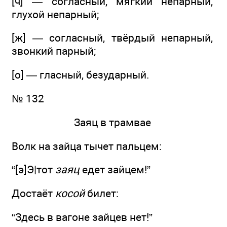
[ч] — согласный, мягкий непарный,
глухой непарный;
[ж] — согласный, твёрдый непарный,
звонкий парный;
[о] — гласный, безударный.
№ 132
Заяц в трамвае
Волк на зайца тычет пальцем:
“[э]Э|тот
заяц
едет зайцем!”
Достаёт
косой
билет:
“Здесь в вагоне зайцев нет!”