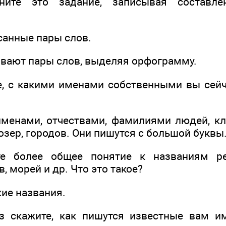
лните это задание, записывая составл
санные пары слов.
вают пары слов, выделяя орфограмму.
е, с какими именами собственными вы сейч
менами, отчествами, фамилиями людей, к
озер, городов. Они пишутся с большой буквы
те более общее понятие к названиям рек
, морей и др. Что это такое?
кие названия.
з скажите, как пишутся известные вам и