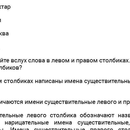
хтар
л
ква
а
йте вслух слова в левом и правом столбиках.
олбиков?
м столбиках написаны имена существительн
личаются имени существительные левого и п
тельные левого столбика обозначают наз
о нарицательные имена существительные
ы. Имена существительные правого сто