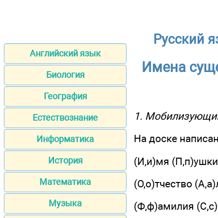
Русский я
Английский язык
Имена сущ
Биология
География
1. Мобилизующи
Естествознание
На доске написан
Информатика
(И,и)мя (П,п)ушк
История
Математика
(О,о)тчество (А,а
Музыка
(Ф,ф)амилия (С,с