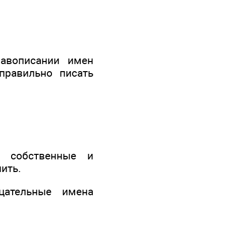
равописании имен
правильно писать
е собственные и
ить.
цательные имена