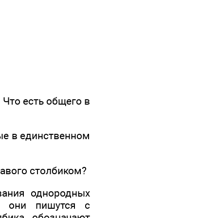
 Что есть общего в
ые в единственном
равого столбиком?
вания однородных
, они пишутся с
лбика обозначают