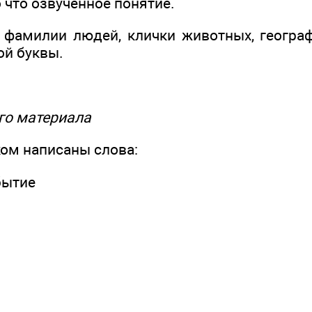
 что озвученное понятие.
, фамилии людей, клички животных, геогра
ой буквы.
ого материала
ком написаны слова:
бытие