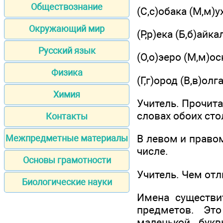
Обществознание
(С,с)обака (М,м)у
Окружающий мир
(Р,р)ека (Б,б)айка
Русский язык
(О,о)эеро (М,м)ос
Физика
(Г,г)ород (В,в)олг
Химия
Учитель. Прочита
словах обоих ст
Контакты
В левом и право
Межпредметные материалы
числе.
Основы грамотности
Учитель. Чем от
Биологические науки
Имена существи
предметов. Эт
маленькой букв