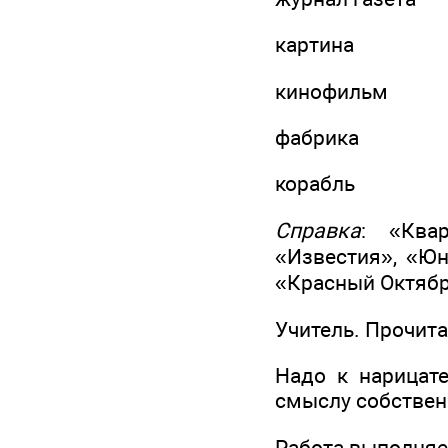
картина
кинофильм
фабрика
корабль
Справка
: «Ква
«Известия», «Юн
«Красный Октябр
Учитель. Прочита
Надо к нарицат
смыслу собствен
Работа выполняет