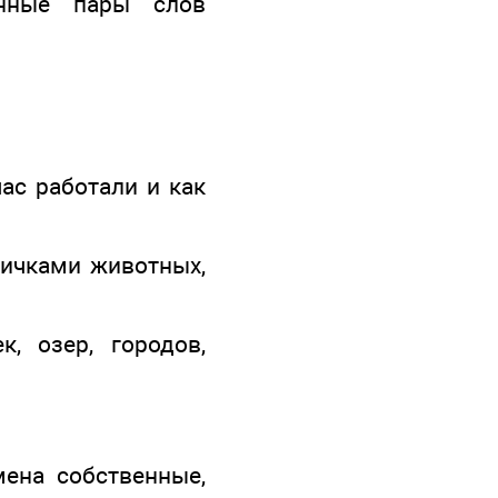
енные пары слов
ас работали и как
личками животных,
.
, озер, городов,
мена собственные,