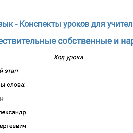
зык - Конспекты уроков для учител
ествительные собственные и на
Ход урока
й этап
ы слова:
ин
)лександр
)ергеевич