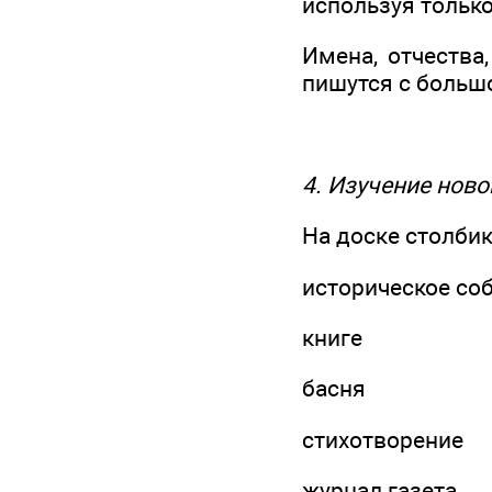
используя только
Имена, отчества
пишутся с больш
4. Изучение нов
На доске столби
историческое со
книге
басня
стихотворение
журнал газета