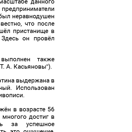
 масштабе данного
 предприниматели
 был неравнодушен
вестно, что после
ашёл пристанище в
 Здесь он провёл
выполнен также
Т. А. Касьяновы”).
ртина выдержана в
рный. Использован
ивописи.
ажён в возрасте 56
 многого достиг в
ть за успешное
ть это ощущение,