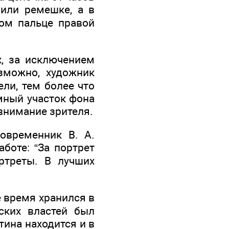
 или ремешке, а в
ом пальце правой
, за исключением
зможно, художник
ели, тем более что
мный участок фона
внимание зрителя.
современник В. А.
боте: “За портрет
ртреты. В лучших
е время хранился в
ских властей был
тина находится и в