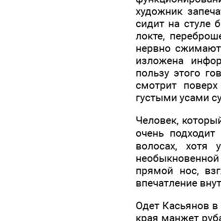
художник запеча
сидит на стуле б
локте, переброш
нервно сжимают 
изложена инфор
пользу этого го
смотрит поверх
густыми усами су
Человек, которы
очень подходит
волосах, хотя
необыкновенной 
прямой нос, вз
впечатление внут
Одет Касьянов в
края манжет руб