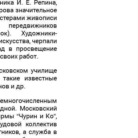
ика И. Е. Репина,
ерова значительное
астерами живописи
 передвижников
ок). Художники-
искусства, черпали
ад в просвещение
своих работ.
сковском училище
 такие известные
нов и др.
 немногочисленным
ядной. Московский
рмы “Чурин и Ко”,
удовой коллектив
ников, а служба в