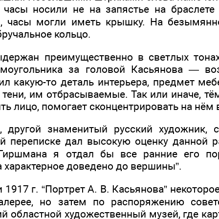
часы носили не на запястье на браслете
, часы могли иметь крышку. На безымянн
бручальное кольцо.
ыдержан преимущественно в светлых тонах
ямоугольника за головой Касьянова — во
ил какую-то деталь интерьера, предмет меб
тени, им отбрасываемые. Так или иначе, тё
ть лицо, помогает сконцентрировать на нём 
, другой знаменитый русский художник, 
ой переписке дал высокую оценку данной ра
Гиршмана я отдал бы все ранние его по
а характерное доведено до вершины”.
1917 г. “Портрет А. В. Касьянова” некоторо
галерее, но затем по распоряжению совет
й областной художественный музей, где кар