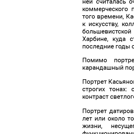
ней считалась о
коммерческого 
того времени, К
к искусству, ко
большевистской 
Харбине, куда 
последние годы 
Помимо портр
карандашный порт
Портрет Касьяно
строгих тонах: 
контраст светлог
Портрет датиров
лет или около т
жизни, несущ
функционирован