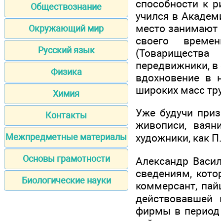
способности к р
Обществознание
учился в Академ
место занимают 
Окружающий мир
своего време
Русский язык
(Товарищества
передвижники, в 
Физика
вдохновение в 
широких масс тр
Химия
Уже будучи при
Контакты
живописи, ваян
Межпредметные материалы
художники, как П.
Основы грамотности
Александр Васил
сведениям, кото
Биологические науки
коммерсант, пай
действовавшей 
фирмы в период 