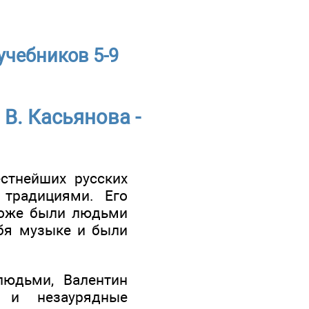
учебников 5-9
 В. Касьянова -
естнейших русских
 традициями. Его
 тоже были людьми
ебя музыке и были
людьми, Валентин
с и незаурядные