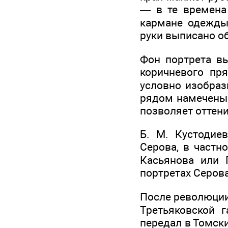
— в те времена 
кармане одежды
руки выписано о
Фон портрета в
коричневого пр
условно изобраз
рядом намечены 
позволяет оттени
Б. М. Кустодиев
Серова, в частн
Касьянова или 
портретах Серов
После революции 
Третьяковской 
передал в Томски