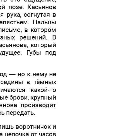
ой позе. Касьянов
я рука, согнутая в
запястьем. Пальцы
письмо, в котором
ёзных решений. В
асьянова, который
удущее. Губы под
лод — но к нему не
 седины в тёмных
чаются какой-то
ые брови, крупный
янова производит
ь передать.
лишь воротничок и
 цепочка от часов