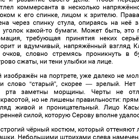
тлел коммерсанта в несколько напряжённ
оком к его спинке, лицом к зрителю. Права
ена через спинку стула, опираясь на неё 
уголок какой-то бумаги. Может быть, это 
мация, требующая принятия неких серь
ворит и вдумчивый, напряжённый взгляд К
 очков, словно стремясь проникнуть в б
рово сжаты, ни тени улыбки на лице.
й изображён на портрете, уже далеко не мо
 и слово “старый”, скорее — зрелый. Нет
 у рта заметны морщины. Черты не отли
красотой, но не лишены правильности: прям
гляд живой и проницательный. Лицо Кась
ренней силой, которую Серову вполне удалос
 строгий чёрный костюм, который оттеняют 
ашки. Небольшими штрихами слева намечена