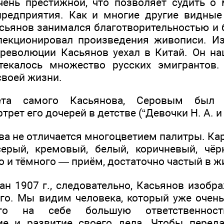
чень престижной, что позволяет судить о
предприятия. Как и многие другие видные
асьянов занимался благотворительностью и
ллекционировал произведения живописи. Из
революции Касьянов уехал в Китай. Он н
стекалось множество русских эмигрантов.
своей жизни.
ета самого Касьянова, Серовым был 
рет его дочерей в детстве (“Девочки Н. А. и 
ва не отличается многоцветием палитры. Ка
серый, кремовый, белый, коричневый, чё
о и тёмного — приём, достаточно частый в ж
ан 1907 г., следовательно, Касьянов изобр
ого. Мы видим человека, который уже очень
его на себе большую ответственнос
ие и развитие своего дела. Чтобы переда