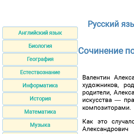
Русский язы
Английский язык
Биология
Сочинение по 
География
Естествознание
Валентин Алекса
художников, ро
Информатика
родители, Алекс
История
искусства — пра
композиторами.
Математика
Как это случал
Музыка
Александрович