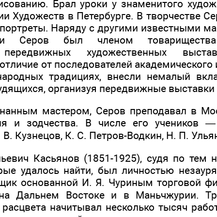
исованию. Брал уроки у знаменитого художн
ии Художеств в Петербурге. В творчестве С
портреты. Наряду с другими известными м
ни Серов был членом товарищества
 передвижных художественных выстав
отличие от последователей академического 
народных традициях, внесли немалый вкл
удящихся, организуя передвижные выставки 
знанным мастером, Серов преподавал в Мо
ия и зодчества. В числе его учеников —
 В. Кузнецов, К. С. Петров-Водкин, Н. П. Улья
ьевич Касьянов (1851-1925), судя по тем
рые удалось найти, был личностью незаур
щик основанной И. Я. Чуриным торговой фи
на Дальнем Востоке и в Маньчжурии. Тр
расцвета начитывал несколько тысяч работ