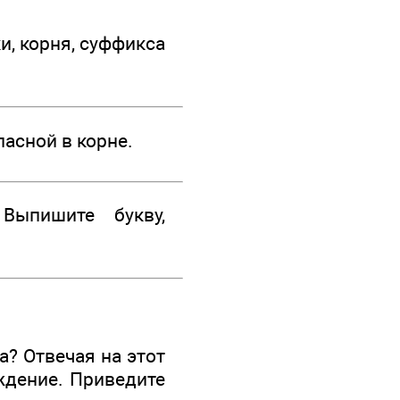
, корня, суффикса
асной в корне.
ыпишите букву,
? Отвечая на этот
ждение. Приведите