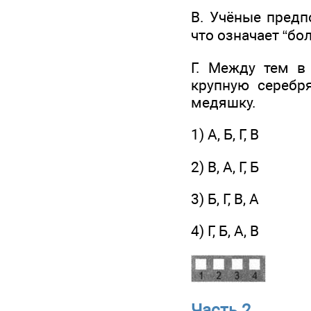
B. Учёные предпо
что означает “бо
Г. Между тем в
крупную серебр
медяшку.
1) А, Б, Г, В
2) В, А, Г, Б
3) Б, Г, В, А
4) Г, Б, А, В
Часть 2