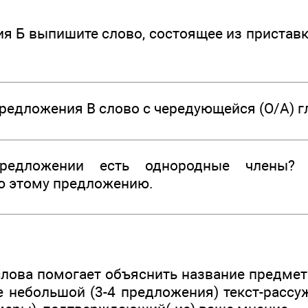
 Б выпишите слово, состоящее из приставки
едложения В слово с чередующейся (О/А) гл
дложении есть однородные члены? В
ю этому предложению.
слова помогает объяснить название предмета
е небольшой (3-4 предложения) текст-рассу