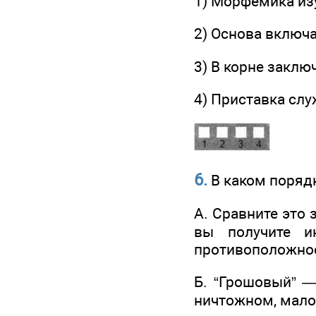
1) Морфемика изу
2) Основа включа
3) В корне заклю
4) Приставка слу
6.
В каком поряд
A. Сравните это 
вы получите и
противоположное
Б. “Грошовый” 
ничтожном, мало