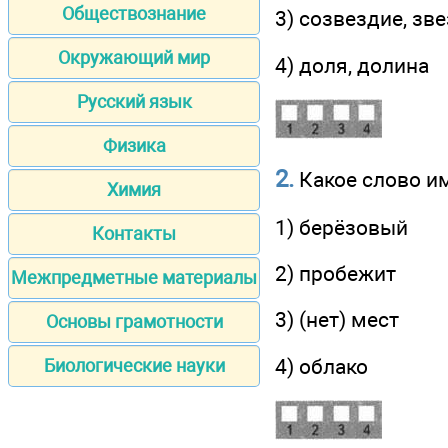
Обществознание
3) созвездие, зв
Окружающий мир
4) доля, долина
Русский язык
Физика
2.
Какое слово им
Химия
1) берёзовый
Контакты
2) пробежит
Межпредметные материалы
3) (нет) мест
Основы грамотности
4) облако
Биологические науки