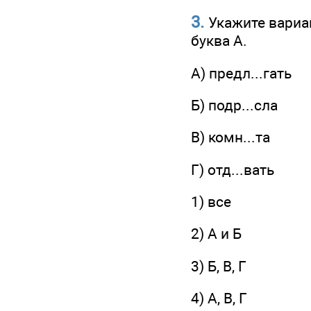
3.
Укажите вариан
буква А.
A) предл...гать
Б) подр...сла
B) комн...та
Г) отд...вать
1) все
2) А и Б
3) Б, В, Г
4) А, В, Г