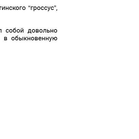
инского “гроссус”,
л собой довольно
я в обыкновенную