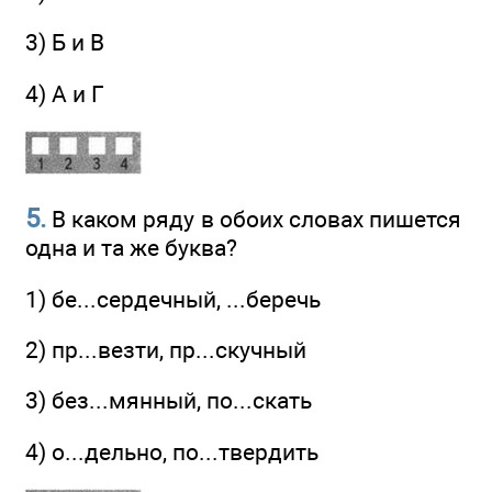
3) Б и В
4) А и Г
5.
В каком ряду в обоих словах пишется
одна и та же буква?
1) бе...сердечный, ...беречь
2) пр...везти, пр...скучный
3) без...мянный, по...скать
4) о...дельно, по...твердить