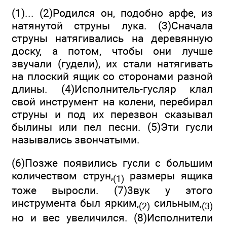
(1)... (2)Родился он, подобно арфе, из
натянутой струны лука. (3)Сначала
струны натягивались на деревянную
доску, а потом, чтобы они лучше
звучали (гудели), их стали натягивать
на плоский ящик со сторонами разной
длины. (4)Исполнитель-гусляр клал
свой инструмент на колени, перебирал
струны и под их перезвон сказывал
былины или пел песни. (5)Эти гусли
назывались звончатыми.
(6)Позже появились гусли с большим
количеством струн,
размеры ящика
(1)
тоже выросли. (7)3вук у этого
инструмента был ярким,
сильным,
(2)
(3)
но и вес увеличился. (8)Исполнители