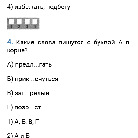
4) избежать, подбегу
4.
Какие слова пишутся с буквой А в
корне?
A) предл...гать
Б) прик...снуться
B) заг...релый
Г) возр...ст
1) А, Б, В, Г
2) А и Б