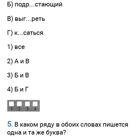
Б) подр...стающий
B) выг...реть
Г) к...саться
1) все
2) А и В
3) Б и В
4) Б и Г
5.
В каком ряду в обоих словах пишется
одна и та же буква?