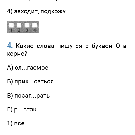
4) заходит, подхожу
4.
Какие слова пишутся с буквой О в
корне?
A) сл...гаемое
Б) прик...саться
B) позаг...рать
Г) р...сток
1) все