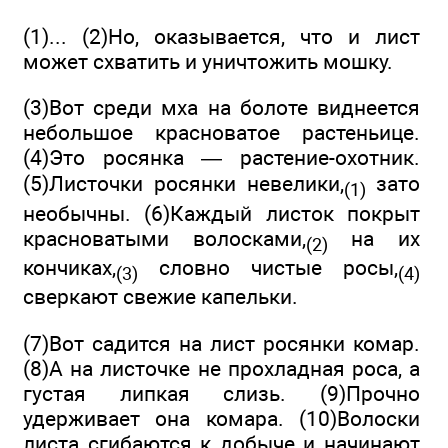
(1)... (2)Но, оказывается, что и лист
может схватить и уничтожить мошку.
(3)Вот среди мха на болоте виднеется
небольшое красноватое растеньице.
(4)Это росянка — растение-охотник.
(5)Листочки росянки невелики,
зато
(1)
необычны. (6)Каждый листок покрыт
красноватыми волосками,
на их
(2)
кончиках,
словно чистые росы,
(3)
(4)
сверкают свежие капельки.
(7)Вот садится на лист росянки комар.
(8)А на листочке не прохладная роса, а
густая липкая слизь. (9)Прочно
удерживает она комара. (10)Волоски
листа сгибаются к добыче и начинают