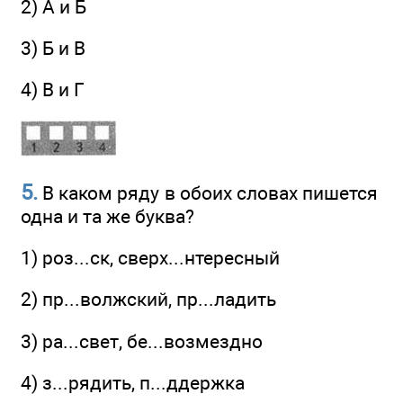
2) А и Б
3) Б и В
4) В и Г
5.
В каком ряду в обоих словах пишется
одна и та же буква?
1) роз...ск, сверх...нтересный
2) пр...волжский, пр...ладить
3) ра...свет, бе...возмездно
4) з...рядить, п...ддержка