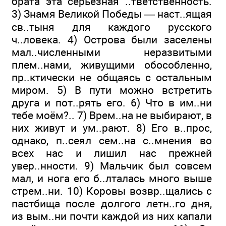
брата эта серьёзная ..тветственность.
3) Знамя Великой Победы — наст..ящая
св..тыня для каждого русского
ч..ловека. 4) Острова были заселены
мал..численными неразвитыми
плем..нами, живущими обособленно,
пр..ктически не общаясь с остальным
миром. 5) В пути можно встретить
друга и пот..рять его. 6) Что в им..ни
тебе моём?.. 7) Врем..на не выбирают, в
них живут и ум..рают. 8) Его в..прос,
однако, п..сеял сем..на с..мнения во
всех нас и лишил нас прежней
увер..нности. 9) Мальчик был совсем
мал, и нога его б..лталась много выше
стрем..ни. 10) Коровы возвр..щались с
пастбища после долгого летн..го дня,
из вым..ни почти каждой из них капали