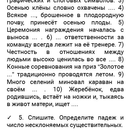
графических и слоговых символов. 3)
Осенью клёны словно охвачены .... 4)
Всякое ..., брошенное в плодородную
почву, принесёт осенью плоды. 5)
Церемония награждения началась с
выноса ... . 6) ... ответственности за
команду всегда лежит на её тренере. 7)
Честность в отношениях между
людьми высоко ценилась во все .... 8)
Конные соревнования на приз “Золотое
...” традиционно проводятся летом. 9)
Много селений миновал караван на
своём ... . 10) Жеребёнок, едва
родившись, встаёт на ножки и, тыкаясь
в живот матери, ищет ....
✓ 5. Спишите. Определите падеж и
число несклоняемых существительных.