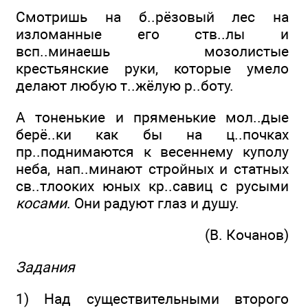
Смотришь на б..рёзовый лес на
изломанные его ств..лы и
всп..минаешь мозолистые
крестьянские руки, которые умело
делают любую т..жёлую р..боту.
А тоненькие и пряменькие мол..дые
берё..ки как бы на ц..почках
пр..поднимаются к весеннему куполу
неба, нап..минают стройных и статных
св..тлооких юных кр..савиц с русыми
косами
. Они радуют глаз и душу.
(В. Кочанов)
Задания
1) Над существительными второго