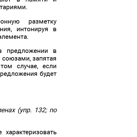
тариями.
ионную разметку
ния, интонируя в
элемента.
в предложении в
 союзами, запятая
ом случае, если
предложения будет
нах (упр. 132; по
 характеризовать