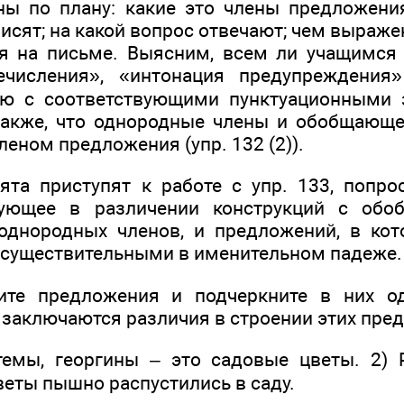
ы по плану: какие это члены предложения
сят; на какой вопрос отвечают; чем выраже
я на письме. Выясним, всем ли учащимся
ечисления», «интонация предупреждения
ию с соответствующими пунктуационными з
также, что однородные члены и обобщающ
леном предложения (упр. 132 (2)).
та приступят к работе с упр. 133, попр
рующее в различении конструкций с об
однородных членов, и предложений, в кот
существительными в именительном падеже.
ите предложения и подчеркните в них о
м заключаются различия в строении этих пре
темы, георгины – это садовые цветы. 2) 
веты пышно распустились в саду.