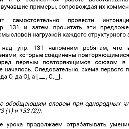
вучавшие примеры, сопровождая их коммен
т самостоятельно провести интонац
р. 131 и затем прочитать эти предложе
 смысловой нагрузкой каждого структурного 
 над упр. 131 напомним ребятам, что 
нами, которые соединены повторяющимися
перед первым повторяющимся союзом в т
е началось. Следовательно, схема первого 
 O, да O], а [ __ , С, ‗].
 с обобщающим словом при однородных чле
 (1) и 133 (2)).
е урока продолжаем отрабатывать умение