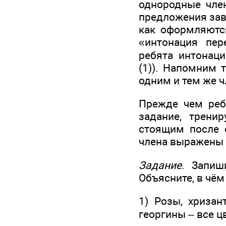
однородные член
предложения зави
как оформляютс
«интонация пер
ребята интонац
(1)). Напомним 
одним и тем же ч
Прежде чем ребя
задание, трени
стоящим после 
члена выражены 
Задание
. Запиш
Объясните, в чё
1) Розы, хризан
георгины – все ц