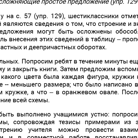
осложняющие простое предложение (упр. 129-
 на с. 57 (упр. 129), шестиклассники отме
являются сведения о том, что строение и з
редложения могут быть осложнены обосо
ль внесения этих сведений в таблицу – про
частных и деепричастных оборотах.
льных. Попросим ребят в течение минуты ещ
му и закрыть книги. Затем предложим вспом
 какого цвета была каждая фигура, кружки 
е -- меньшего размера; что было написано 
м кружке, а что – в оранжевом овале. Пос
ние всей схемы.
быть выполнено учащимися устно: попрос
мы, сопровождая тезисы примерами из э
трению учителя можно провести взаимо
ги и в совместной работе восстанавли