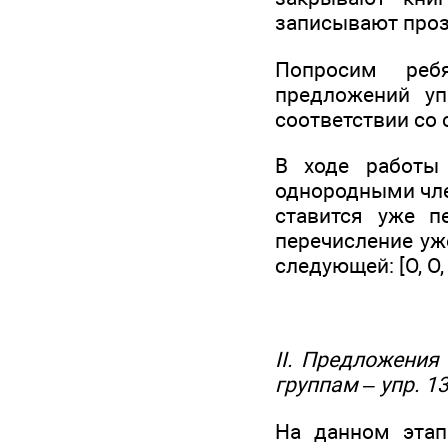
записывают проз
Попросим ребя
предложений уп
соответствии со
В ходе работы
однородными чле
ставится уже 
перечисление уж
следующей: [O, O, да
II. Предложения
группам – упр. 133
На данном этап