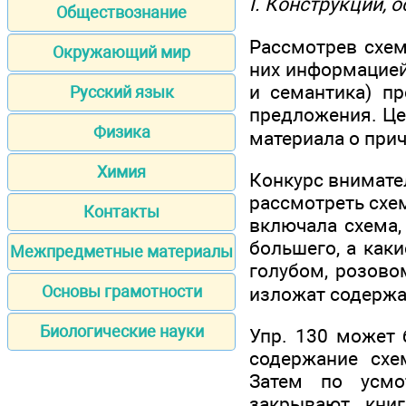
I. Конструкции, 
Обществознание
Рассмотрев схему
Окружающий мир
них информацией 
и семантика) п
Русский язык
предложения. Це
Физика
материала о при
Химия
Конкурс внимате
рассмотреть схе
Контакты
включала схема,
большего, а каки
Межпредметные материалы
голубом, розово
Основы грамотности
изложат содержа
Биологические науки
Упр. 130 может 
содержание схе
Затем по усмо
закрывают кни