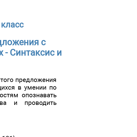
 класс
дложения с
- Синтаксис и
стого предложения
щихся в умении по
остям опознавать
ва и проводить