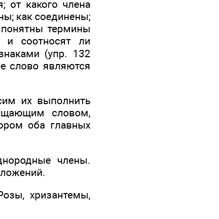
; от какого члена
ны; как соединены;
 понятны термины
» и соотносят ли
наками (упр. 132
ее слово являются
осим их выполнить
общающим словом,
ором оба главных
днородные члены.
дложений.
Розы, хризантемы,