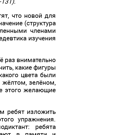
131).
тят, что новой для
начение (структура
бленными членами
педевтика изучения
ё раз внимательно
нить, какие фигуры
какого цвета были
в жёлтом, зелёном,
ле этого желающие
им ребят изложить
того упражнения.
диктант: ребята
вают в памяти и