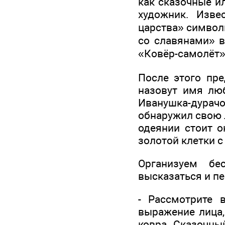
как сказочные 
художник. Изве
царства» символ
со славянами» в
«Ковёр-самолёт»
После этого пре
назовут имя люб
Иванушка-дурачок
обнаружил свою 
одеянии стоит о
золотой клетки 
Организуем бе
высказаться и пе
- Рассмотрите 
выражение лица,
ковра. Сказочны