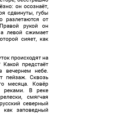
зно: он осознаёт,
оя сдвинуты, губы
о разлетаются от
Правой рукой он
а левой сжимает
оторой сияет, как
уток происходят на
 Какой предстаёт
в вечернем небе.
ет пейзаж. Сквозь
го месяца. Ковёр
 реками. В реке
релески, смягчая
русский северный
, как заповедный