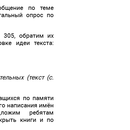
общение по теме
тальный опрос по
 305, обратим их
вке идеи текста:
ельных (текст (с.
чащихся по памяти
го написания имён
дложим ребятам
акрыть книги и по