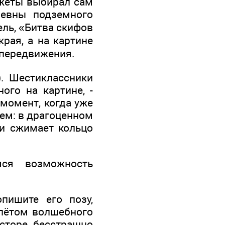
жеты выбирал сам
ревны подземного
ль, «Битва скифов
рая, а на картине
 передвижения.
). Шестиклассники
ого на картине, -
 момент, когда уже
лем: в драгоценном
 и сжимает кольцо
мся возможность
пишите его позу,
олётом волшебного
сторе, бесстрашно