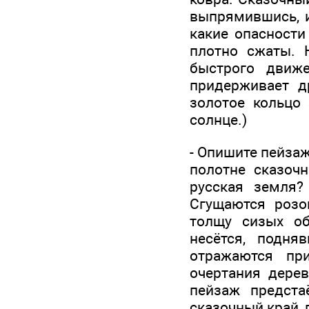
выпрямившись, и
какие опасности
плотно сжаты. 
быстрого движ
придерживает 
золотое кольцо 
солнце.)
- Опишите пейзаж
полотне сказоч
русская земля?
Сгущаются розов
толщу сизых об
несётся, подн
отражаются при
очертания дере
пейзаж предста
сказочный край,