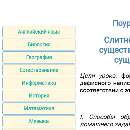
Поур
Английский язык
Слитн
Биология
сущест
География
сущ
Естествознание
Цели урока
: фо
дефисного напис
Информатика
соответствии с э
История
Математика
I. Способы обр
Музыка
домашнего задани