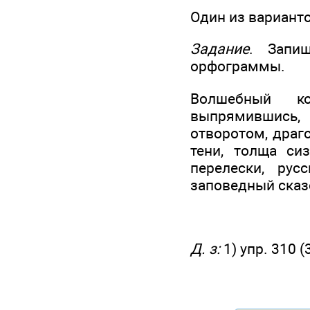
Один из вариант
Задание
. Запиш
орфограммы.
Волшебный ко
выпрямившись, 
отворотом, драг
тени, толща си
перелески, рус
заповедный сказ
Д. з:
1) упр. 310 (