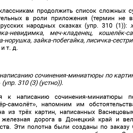
лассникам продолжить список сложных су
тельных в роли приложения (термин не вв
русских народных сказках (упр. 310 (1)):
ка-невидимка, меч-кладенец, кошелёк-са
-норушка, зайка-побегайка, лисичка-сестри
и т. д.
 к написанию сочинения-миниатюры по карти
упр. 310 (3) (устно)).
ся к написанию сочинения-миниатюры п
ёр-самолёт», напомним им обстоятельств
на из трёх картин, написанных Васнецовы
 железная дорога в Донецкий край и вел
ств. Эти полотна были созданы по заказ