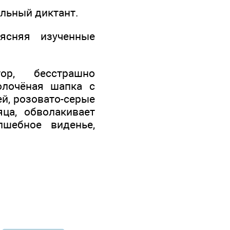
ельный диктант.
ясняя изученные
ор, бесстрашно
олочёная шапка с
ей, розовато-серые
ца, обволакивает
лшебное виденье,