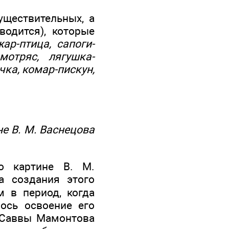
ществительных, а
одится), которые
жар-птица, сапоги-
мотряс, лягушка-
чка, комар-пискун,
не В. М. Васнецова
о картине В. М.
а создания этого
м в период, когда
ось освоение его
у Саввы Мамонтова