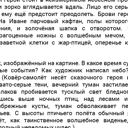
 зорко вглядывается вдаль. Лицо его серьё
 ему ещё предстоит преодолеть. Брови гер
На Иване парчовый кафтан, полы которог
ения, и золочёная шапка с отворотом. 
драгоценные ножны с волшебным мечом, 
заветной клетки с жар-птицей, оперенье к
, изображённый на картине. В какое время с
ные события? Как художник написал небо?
 (Ковёр-самолёт несёт сказочного героя 
ато-серые тени, вечерний туман застила
лаков пробивается тусклый свет бледно
явшись выше ночных птиц, над лесами и
брежные кусты, туман обволакивает пе
вьев. С высоты птичьего полёта обычный 
ёт, как таинственное волшебное виденье
 полный неведомых чудес.)