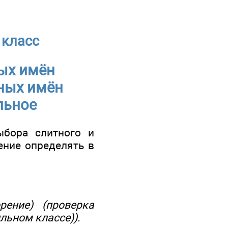
 класс
ых имён
ных имён
льное
ыбора слитного и
ение определять в
рение) (проверка
ильном классе)).