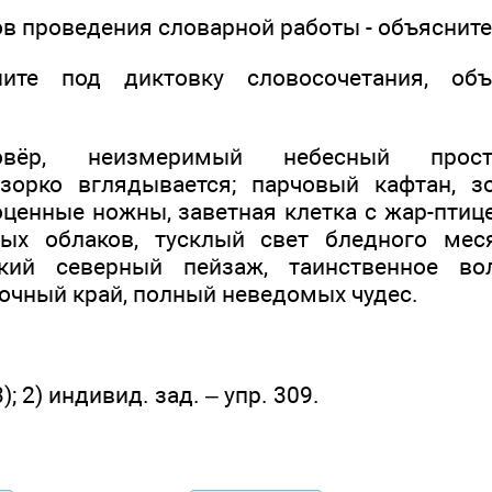
ов проведения словарной работы - объяснит
ите под диктовку словосочетания, объ
вёр, неизмеримый небесный прост
зорко вглядывается; парчовый кафтан, з
оценные ножны, заветная клетка с жар-птиц
зых облаков, тусклый свет бледного меся
ский северный пейзаж, таинственное во
очный край, полный неведомых чудес.
3); 2) индивид. зад. – упр. 309.