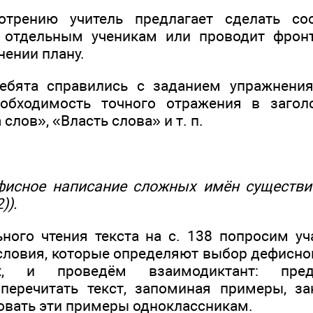
отрению учитель предлагает сделать со
 отдельным ученикам или проводит фрон
нении плану.
ребята справились с заданием упражнения
обходимость точного отражения в заголо
слов», «Власть слова» и т. п.
ефисное написание сложных имён существит
)).
ного чтения текста на с. 138 попросим у
условия, которые определяют выбор дефисно
ных, и проведём взаимодиктант: пре
перечитать текст, запоминая примеры, з
овать эти примеры одноклассникам.