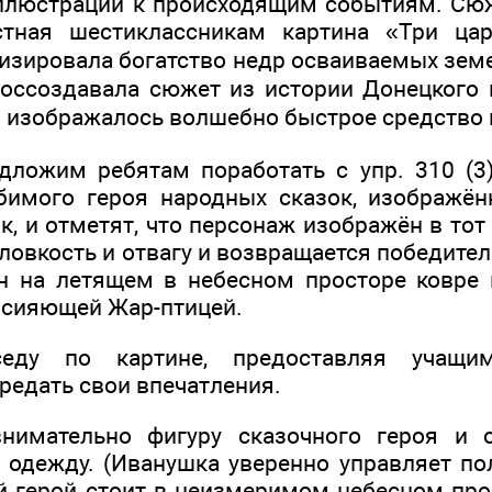
иллюстрации к происходящим событиям. Сю
стная шестиклассникам картина «Три ца
изировала богатство недр осваиваемых земе
оссоздавала сюжет из истории Донецкого к
 изображалось волшебно быстрое средство
дложим ребятам поработать с упр. 310 (3
имого героя народных сказок, изображённ
, и отметят, что персонаж изображён в тот
ловкость и отвагу и возвращается победите
н на летящем в небесном просторе ковре
с сияющей Жар-птицей.
седу по картине, предоставляя учащи
редать свои впечатления.
внимательно фигуру сказочного героя и о
 одежду. (Иванушка уверенно управляет п
й герой стоит в неизмеримом небесном про