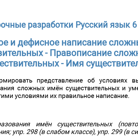
очные разработки Русский язык 6
ое и дефисное написание сложн
вительных - Правописание слож
ествительных - Имя существите
рмировать представление об условиях в
ания сложных имён существительных и ум
тими условиями их правильное написание.
азования имён существительных (повто
я; упр. 298 (в слабом классе), упр. 299 (в с