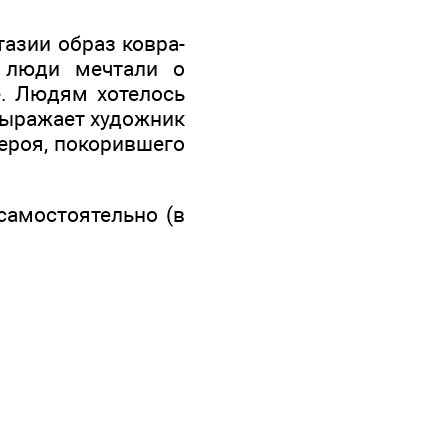
тазии образ ковра-
е люди мечтали о
е. Людям хотелось
выражает художник
ероя, покорившего
самостоятельно (в