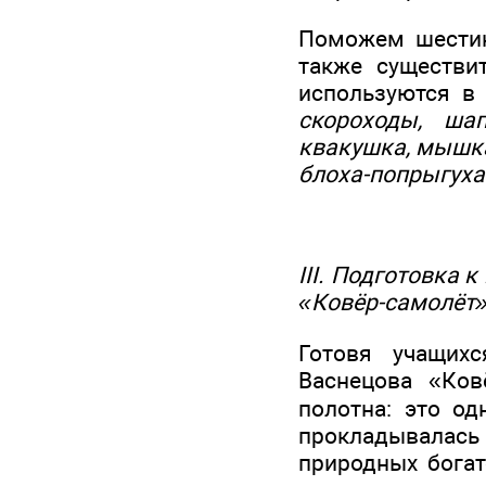
Поможем шестик
также существи
используются в 
скороходы, шап
квакушка, мышка
блоха-попрыгуха
III. Подготовка
«Ковёр-самолёт» (
Готовя учащих
Васнецова «Ков
полотна: это од
прокладывалась
природных богат