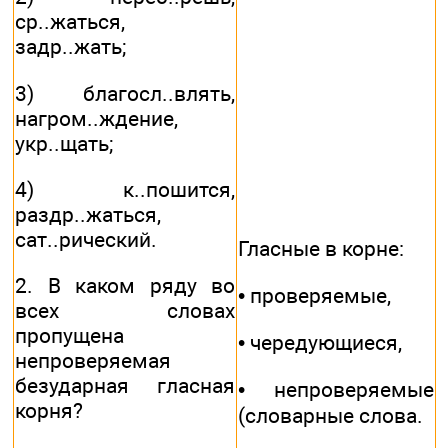
ср..жаться,
задр..жать;
3) благосл..влять,
нагром..ждение,
укр..щать;
4) к..пошится,
раздр..жаться,
сат..рический.
Гласные в корне:
2. В каком ряду во
• проверяемые,
всех словах
пропущена
• чередующиеся,
непроверяемая
безударная гласная
• непроверяемые
корня?
(словарные слова.