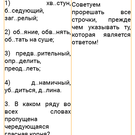
1) хв..стун,
Советуем
б..седующий,
прорешать все
заг..релый;
строчки, прежде
чем указывать ту,
2) об..яние, обв..нять,
которая является
об..тать на суше;
ответом!
3) предв..рительный,
опр..делить,
преод..леть;
4) д..намичный,
уб..диться, д..лина.
3. В каком ряду во
всех словах
пропущена
чередующаяся
гласная корня?