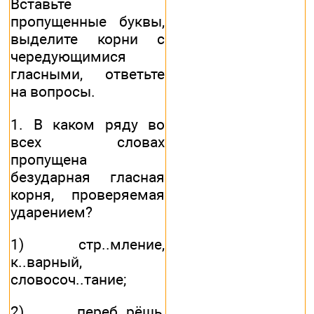
Вставьте
пропущенные буквы,
выделите корни с
чередующимися
гласными, ответьте
на вопросы.
1. В каком ряду во
всех словах
пропущена
безударная гласная
корня, проверяемая
ударением?
1) стр..мление,
к..варный,
словосоч..тание;
2) переб..рёшь,