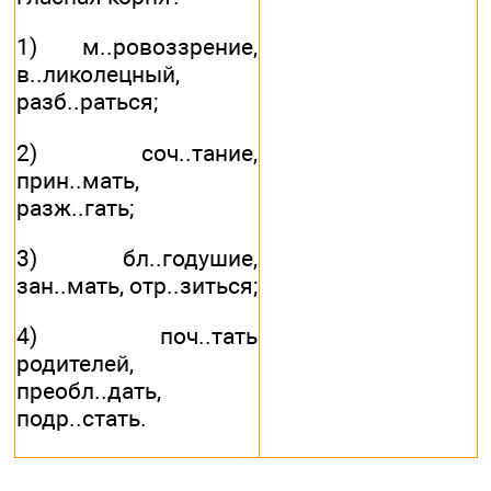
1) м..ровоззрение,
в..ликолецный,
разб..раться;
2) соч..тание,
прин..мать,
разж..гать;
3) бл..годушие,
зан..мать, отр..зиться;
4) поч..тать
родителей,
преобл..дать,
подр..стать.