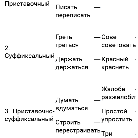
Приставочный
Писать —
переписать
Греть —
Совет 
греться
советовать
2.
Суффиксальный
Держать —
Красный 
держаться
краснеть
Жалоба 
разжалобит
Думать —
вдуматься
3. Приставочно-
Простой 
суффиксальный
упростить
Строить —
перестраивать
Три 