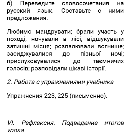
б) Переведите словосочетания на
русский язык. Составьте с ними
предложения.
Любимо мандрувати; брали участь у
поході; ночували в лісі; відшукували
затишні місця; розпалювали вогнище;
засиджувалися до пізньої ночі;
прислуховувалися до таємничих
голосів; розповідали цікаві історії.
2. Работа с упражнениями учебника
Упражнения 223, 225 (письменно).
VI. Рефлексия. Подведение итогов
урока