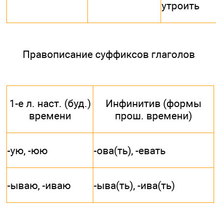
утроить
Правописание суффиксов глаголов
1-е л. наст. (буд.)
Инфинитив (формы
времени
прош. времени)
-ую, -юю
-ова(ть), -евать
-ываю, -иваю
-ыва(ть), -ива(ть)