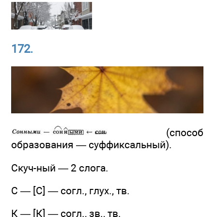
172.
(способ
образования — суффиксальный).
Скуч-ный — 2 слога.
С — [С] — согл., глух., тв.
К — [К] — согл., зв., тв.