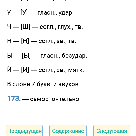
У — [У] — гласн., удар.
Ч — [Ш] — согл., глух., тв.
Н — [Н] — согл., зв., тв.
Ы — [Ы] — гласн., безудар.
Й — [И] — согл., зв., мягк.
В слове 7 букв, 7 звуков.
173.
— самостоятельно.
Предыдущая
Содержание
Следующая