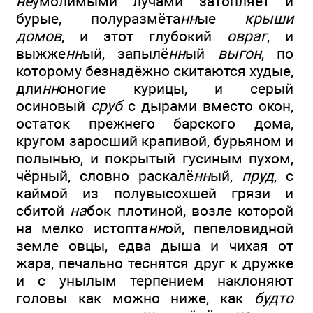
не
умолимыми лучами затопляет и
бурые, полуразмёта
нн
ые
крыши
домов
, и этот глубокий
овраг
, и
выжже
нн
ый, запылё
нн
ый
выгон
, по
которому безнадёжно скитаются худые,
дли
нн
оногие курицы, и серый
осиновый
сруб
с дырами вместо окон,
остаток прежнего барского дома,
кругом заросший крапивой, бурьяном и
полынью, и покрытый гусиным пухом,
чёрный, словно раскалё
нн
ый,
пруд
, с
каймой из полувысохшей грязи и
сбитой
на
бок плотиной, возле которой
на мелко истопта
нн
ой, пепеловидной
земле овцы, едва дыша и чихая от
жара, печально теснятся друг к дружке
и с унылым терпением наклоняют
головы как можно ниже, как
будто