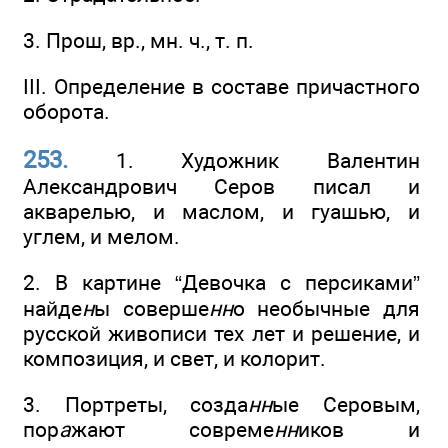
3. Прош, вр., мн. ч., т. п.
III. Определение в составе причастного
оборота.
253.
1. Художник Валентин
Александрович Серов писал и
акварелью, и маслом, и гуашью, и
углем, и мелом.
2. В картине “Девочка с персиками”
найде
н
ы соверше
нн
о необычные для
русской живописи тех лет и решение, и
композиция, и свет, и колорит.
3. Портреты, созда
нн
ые Серовым,
пор
а
жают совреме
нн
иков и