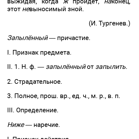
выжидая, когда
ж
пройдёт,
на
конец,
этот
не
выносимый зной.
(И. Тургенев.)
Запылённый
— причастие.
I. Признак предмета.
II. 1. Н. ф. —
запылённый
от
запылить
.
2. Страдательное.
3. Полное, прош. вр., ед. ч., м. р., в. п.
III. Определение.
Ниже
— наречие.