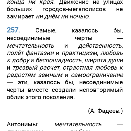
конца ни края
. Движение на улицах
больших городов-мегаполисов не
замирает
ни днём ни ночью
.
257.
Самые, казалось бы,
несоединимые черты —
мечтательность
и
действенность
,
полёт фантазии
и
практицизм
,
любовь
к добру
и
беспощадность
,
широта души
и
трезвый расчет
,
страстная любовь к
радостям земным
и
самоограничение
— эти, казалось бы, несоединимые
черты вместе создали неповторимый
облик этого поколения.
(А. Фадеев.)
Антонимы:
мечтательность —