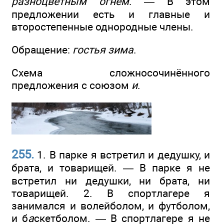
разноцветным огнём
. — В этом
предложении есть и главные и
второстепенные однородные члены.
Обращение:
гостья зима
.
Схема сложносочинённого
предложения с союзом
и
.
255.
1. В парке я встретил и дедушку, и
брата, и товарищей. — В парке я не
встретил ни дедушки, ни брата, ни
товарищей. 2. В спортлагере я
занимался и волейболом, и футболом,
и б
а
скетболом. — В спортлагере я не