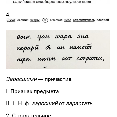
4.
Заросшими
— причастие.
I. Признак предмета.
II. 1. Н. ф.
заросший
от
зарастать
.
2. Страдательное.