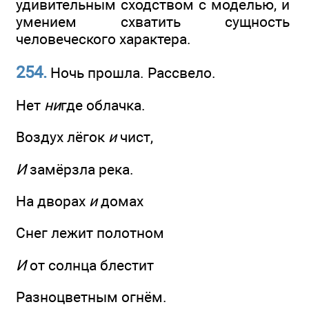
удивительным сходством с моделью, и
умением схватить сущность
человеческого характера.
254.
Ночь прошла. Рассвело.
Нет
ни
где облачка.
Воздух лёгок
и
чист,
И
замёрзла река.
На дворах
и
домах
Снег лежит полотном
И
от солнца блестит
Разноцветным огнём.