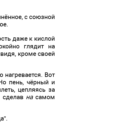
инённое, с союзной
ое.
ость даже к кислой
окойно глядит на
видя, кроме своей
о нагревается. Вот
Но пень, чёрный и
леть, цепляясь за
, сделав
на
самом
а”.