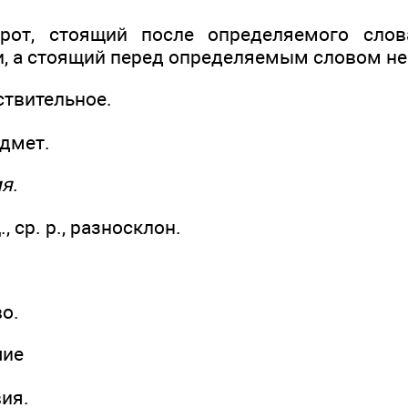
рот, стоящий после определяемого слов
, а стоящий перед определяемым словом не
твительное.
едмет.
мя
.
, ср. р., разносклон.
во.
чие
вия.