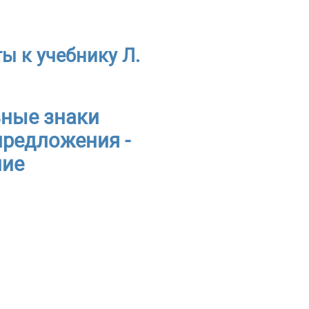
ты к учебнику Л.
ьные знаки
предложения -
ние