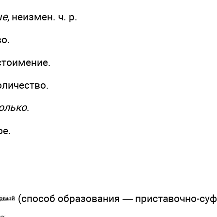
ые
, неизмен. ч. р.
во.
тоимение.
оличество.
олько
.
ое.
(способ образования — приставочно-су