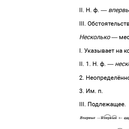
II. Н. ф. —
вперв
III. Обстоятельст
Несколько
— мес
I. Указывает на к
II. 1. Н. ф. —
неск
2. Неопределённ
3. Им. п.
III. Подлежащее.