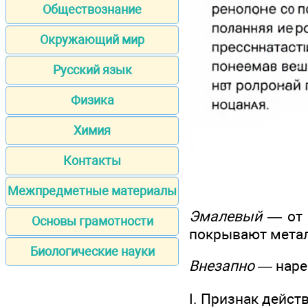
Обществознание
Окружающий мир
Русский язык
Физика
Химия
Контакты
Межпредметные материалы
Эмалевый
— о
Основы грамотности
покрывают метал
Биологические науки
Внезапно
— наре
I. Признак дейст