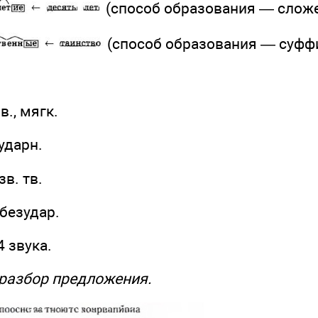
(способ образования — сложе
(способ образования — суфф
в., мягк.
 ударн.
зв. тв.
 безудар.
4 звука.
разбор предложения.