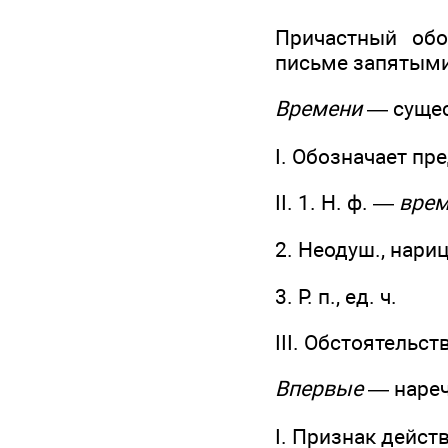
Причастный обо
письме запятыми
Времени
— сущес
I. Обозначает пр
II. 1. Н. ф. —
вре
2. Неодуш., нариц.
3. Р. п., ед. ч.
III. Обстоятельст
Впервые
— наре
I. Признак дейст