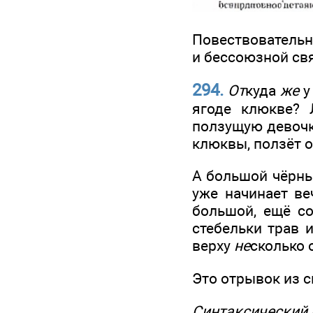
Повествовательн
и бессоюзной свя
294.
От
куда
же
у
ягоде клюкве? 
ползущую девочк
клюквы, ползёт о
А большой чёрны
уже начинает ве
большой, ещё со
стебельки трав 
верху
не
сколько 
Это отрывок из с
Синтаксический 