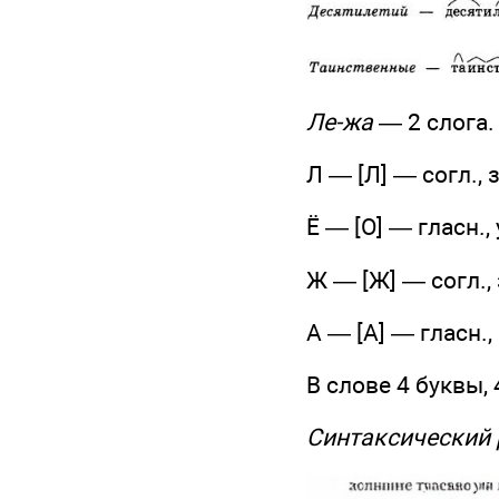
Ле-жа
— 2 слога.
Л — [Л] — согл., з
Ё — [О] — гласн.,
Ж — [Ж] — согл., 
А — [А] — гласн.,
В слове 4 буквы, 
Синтаксический 