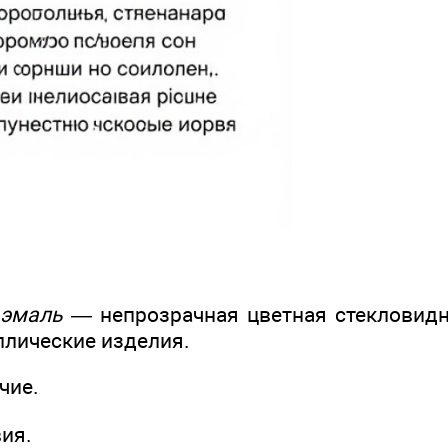
т
эмаль
— непрозрачная цветная стекловидн
лические изделия.
чие.
вия.