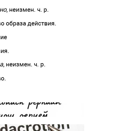
но
, неизмен. ч. р.
во образа действия.
ие
вия.
а
, неизмен. ч. р.
во.