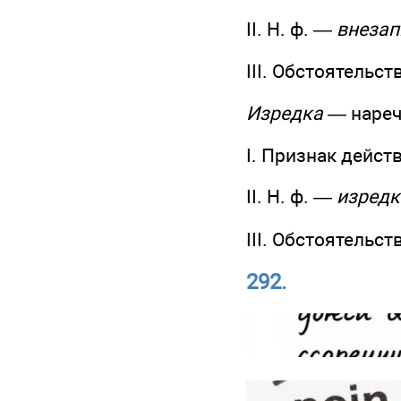
II. Н. ф. —
внезап
III. Обстоятельст
Изредка
— нареч
I. Признак дейст
II. Н. ф. —
изредк
III. Обстоятельст
292.