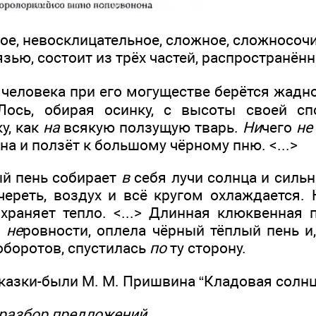
ое, невосклицательное, сложное, сложносоч
зью, состоит из трёх частей, распространённ
 человека при его могуществе берётся жадн
Лось, обирая осинку, с высоты своей сп
у, как
на
всякую ползущую тварь.
Ни
чего
не
на и ползёт к большому чёрному пню. <...>
й пень собирает
в
себя лучи солнца и сильн
череть, воздух и всё кругом охлаждается. 
храняет тепло. <...> Длинная клюквенная п
и
не
ровности, оплела чёрный тёплый пень и
оборотов, спустилась
по
ту сторону.
казки-были М. М. Пришвина “Кладовая солнц
разбор предложений.