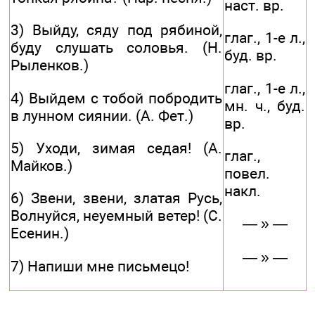
наст. вр.
3) Выйду, сяду под рябиной,
глаг., 1-е л.,
буду слушать соловья. (Н.
буд. вр.
Рыленков.)
глаг., 1-е л.,
4) Выйдем с тобой побродить
мн. ч., буд.
в лунном сиянии. (А. Фет.)
вр.
5) Уходи, зимая седая! (А.
глаг.,
Майков.)
повел.
накл.
6) Звени, звени, златая Русь,
Волнуйся, неуемный ветер! (С.
— » —
Есенин.)
— » —
7) Напиши мне письмецо!