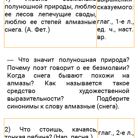
полуношной природы, люблю
сказуемого:
ее лесов лепечущие своды,
глаг., 1-е л.,
люблю ее степей алмазные
ед. ч., наст.
снега. (А. Фет.)
вр.
— Что значит полуношная природа?
Почему поэт говорит о ее безмолвии?
Когда снега бывают похожи на
алмазы? Как называется такое
средство художественной
выразительности? Подберите
синонимы к слову алмазные (снега).
2) Что стоишь, качаясь,
глаг., 2-е л.,
тонкая рябина? (Нар. песня.)