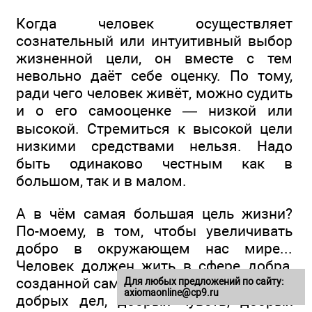
Когда человек осуществляет
сознательный или интуитивный выбор
жизненной цели, он вместе с тем
невольно даёт себе оценку. По тому,
ради чего человек живёт, можно судить
и о его самооценке — низкой или
высокой. Стремиться к высокой цели
низкими средствами нельзя. Надо
быть одинаково честным как в
большом, так и в малом.
А в чём самая большая цель жизни?
По-моему, в том, чтобы увеличивать
добро в окружающем нас мире...
Человек должен жить в сфере добра,
созданной самим. Она создаётся из его
Для любых предложений по сайту:
axiomaonline@cp9.ru
добрых дел, добрых чувств, добрых