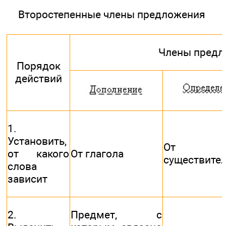
Второстепенные члены предложения
Члены предл
Порядок
действий
1.
Установить,
От
от какого
От глагола
существите
слова
зависит
2.
Предмет, с