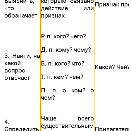
Выяснить,
которым связано
Признак пр
что
действие или
обозначает
признак
Р. п. кого? чего?
Д. п. кому? чему?
3. Найти, на
какой
В. п. кого? что?
Какой? Чей?
вопрос
Т. п. кем? чем?
отвечает
П. п. о ком? о
чем?
Чаще всего
4.
существительным
Определить,
Прилагател