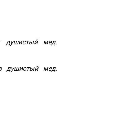
в душистый мед.
ов душистый мед
.