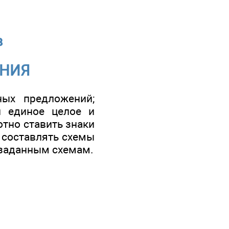
в
ЕНИЯ
ных предложений;
й единое целое и
отно ставить знаки
 составлять схемы
 заданным схемам.