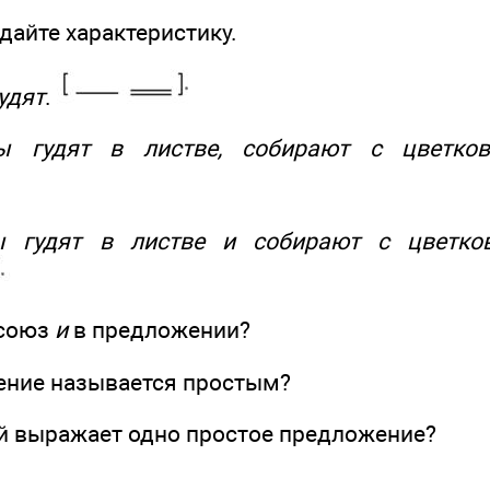
 дайте характеристику.
удят
.
ы гудят в листве, собирают с цветко
ы гудят в листве и собирают с цветк
 союз
и
в предложении?
ение называется простым?
й выражает одно простое предложение?