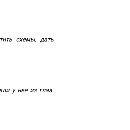
ртить схемы, дать
ли у нее из глаз
.