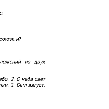
о.
 союза
и
?
ложений из двух
бо. 2. С неба свет
и. 3. Был август.