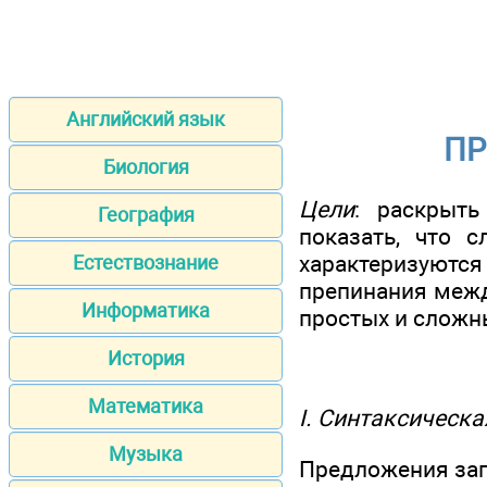
Английский язык
ПР
Биология
Цели
: раскрыть
География
показать, что 
характеризуются
Естествознание
препинания межд
Информатика
простых и сложн
История
Математика
I. Синтаксическ
Музыка
Предложения зап