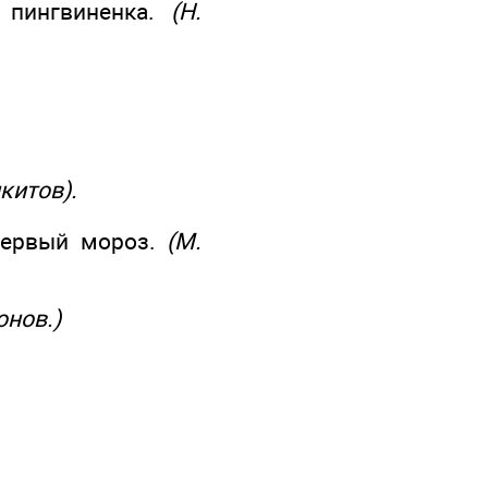
 пингвиненка.
(Н.
китов).
 первый мороз.
(М.
онов.)