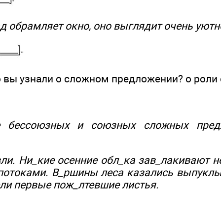
д обрамляет окно, оно выглядит очень уютн
то вы узнали о сложном предложении? о роли
ие бессоюзных и союзных сложных пред
ли. Ни_кие осенние обл_ка зав_лакивают не
отоками. В_ршины леса казались выпуклым
ели первые пож_лтевшие листья.