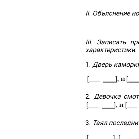
II. Объяснение н
III. Записать п
характеристики.
1.
Дверь каморки
2.
Девочка смот
3.
Таял последний