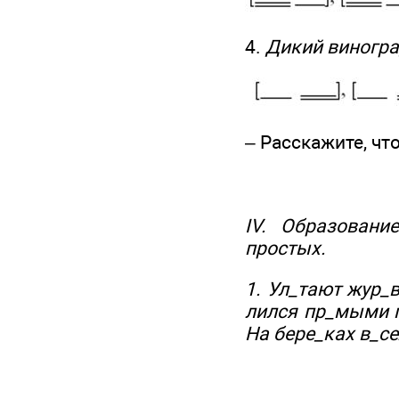
4.
Дикий виногра
– Расскажите, ч
IV. Образован
простых.
1. Ул_тают жур_в
лился пр_мыми п
На бере_ках в_с