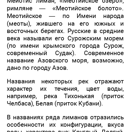
Мейотис лиман, «Меотийское озеро»,
римляне — «Меотийское болото».
Меотийское — по Имени народа
(меоты), жившего на его южных и
восточных берегах. Русские в средние
века называли его Сурожским морем
(по имени крымского города Сурож,
современный Судак). Современное
название Азовского моря, возможно,
дано по городу Азов.
Названия некоторых рек отражают
характер их течения, цвет воды,
например, река Тихонькая (приток
Челбаса), Белая (приток Кубани).
В названиях ряда лиманов отразились
особенности их конфигурации, вкуса
воды, характера дна: Круглый, Долгий,