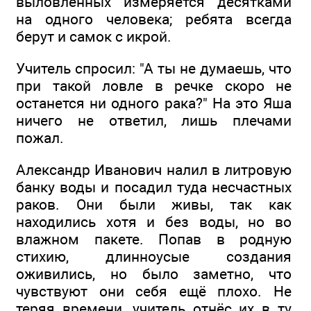
выловленных измеряется десятками
на одного человека; ребята всегда
берут и самок с икрой.
Учитель спросил: "А ты не думаешь, что
при такой ловле в речке скоро не
останется ни одного рака?" На это Яша
ничего не ответил, лишь плечами
пожал.
Александр Иванович налил в литровую
банку воды и посадил туда несчастных
раков. Они были живы, так как
находились хотя и без воды, но во
влажном пакете. Попав в родную
стихию, длинноусые создания
оживились, но было заметно, что
чувствуют они себя ещё плохо. Не
теряя времени, учитель отнёс их в ту